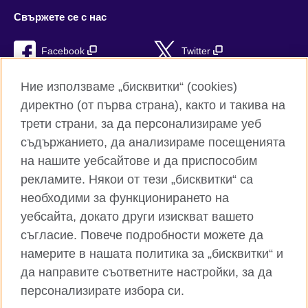
Свържете се с нас
Facebook
Twitter
Instagram
YouTube
Ние използваме „бисквитки“ (cookies)
директно (от първа страна), както и такива на
TikTok
RSS
трети страни, за да персонализираме уеб
съдържанието, да анализираме посещенията
на нашите уебсайтове и да приспособим
рекламите. Някои от тези „бисквитки“ са
Глобален уебсайт на Британски съвет
необходими за функционирането на
Поверителност и условия за ползване
уебсайта, докато други изискват вашето
Бисквитки
съгласие. Повече подробности можете да
Карта на сайта
намерите в нашата политика за „бисквитки“ и
да направите съответните настройки, за да
© 2026 British Council
персонализирате избора си.
Британски съвет е международната организация на
Обединеното кралство за образователни възможности и