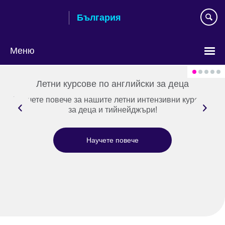
Към
България
съдържанието
Меню
Изберете
език
Летни курсове по английски за деца
Научете повече за нашите летни интензивни курсове
за деца и тийнейджъри!
Научете повече