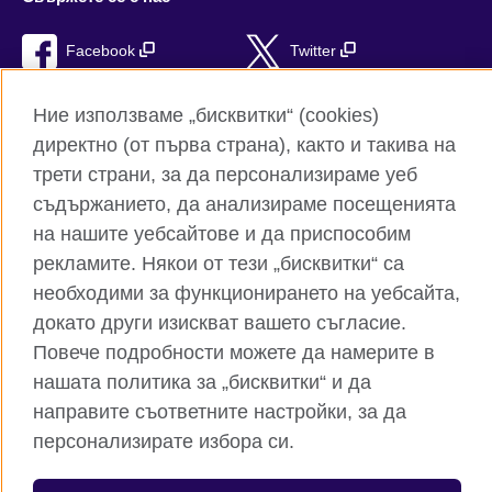
Facebook
Twitter
Instagram
YouTube
Ние използваме „бисквитки“ (cookies)
директно (от първа страна), както и такива на
TikTok
RSS
трети страни, за да персонализираме уеб
съдържанието, да анализираме посещенията
на нашите уебсайтове и да приспособим
Глобален уебсайт на Британски съвет
рекламите. Някои от тези „бисквитки“ са
Поверителност и условия за ползване
необходими за функционирането на уебсайта,
Бисквитки
докато други изискват вашето съгласие.
Повече подробности можете да намерите в
Карта на сайта
нашата политика за „бисквитки“ и да
направите съответните настройки, за да
© 2026 British Council
Британски съвет е международната организация на
персонализирате избора си.
Обединеното кралство за образователни възможности и
културни връзки. Ние сме регистрирани като организация с