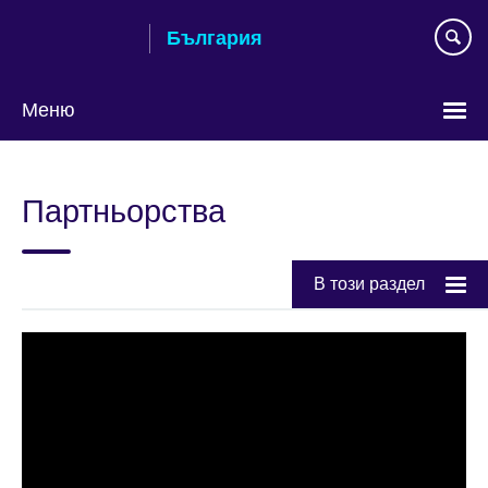
Към
България
съдържанието
Меню
Изберете
език
Партньорства
В този раздел