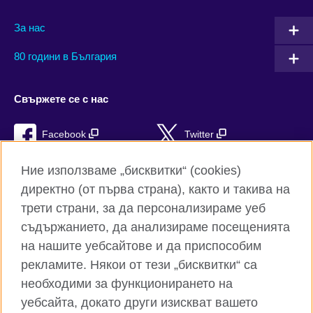
За нас
80 години в България
Свържете се с нас
Facebook
Twitter
Instagram
YouTube
Ние използваме „бисквитки“ (cookies)
директно (от първа страна), както и такива на
TikTok
RSS
трети страни, за да персонализираме уеб
съдържанието, да анализираме посещенията
на нашите уебсайтове и да приспособим
рекламите. Някои от тези „бисквитки“ са
Глобален уебсайт на Британски съвет
необходими за функционирането на
Поверителност и условия за ползване
уебсайта, докато други изискват вашето
Бисквитки