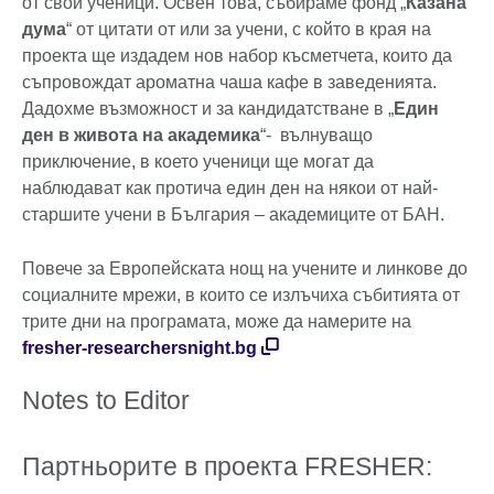
от свои ученици. Освен това, събираме фонд „
Казана
дума
“ от цитати от или за учени, с който в края на
проекта ще издадем нов набор късметчета, които да
съпровождат ароматна чаша кафе в заведенията.
Дадохме възможност и за кандидатстване в „
Един
ден в живота на академика
“- вълнуващо
приключение, в което ученици ще могат да
наблюдават как протича един ден на някои от най-
старшите учени в България – академиците от БАН.
Повече за Европейската нощ на учените и линкове до
социалните мрежи, в които се излъчиха събитията от
трите дни на програмата, може да намерите на
fresher-researchersnight.bg
Notes to Editor
Партньорите в проекта FRESHER: