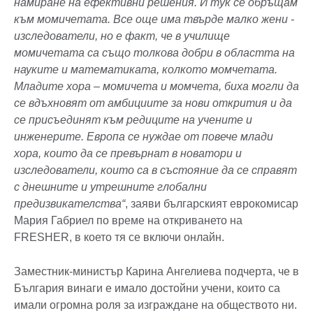
намиране на ефективни решения. И тук се обръщам
към момичетата. Все още има твърде малко жени -
изследователи, но е факт, че в училище
момичетата са също толкова добри в областта на
науките и математиката, колкото момчетата.
Младите хора – момичета и момчета, биха могли да
се вдъхновят от амбициите за нови открития и да
се присъединят към редиците на учените и
инженерите. Европа се нуждае от повече млади
хора, които да се превърнат в новатори и
изследователи, които са в състояние да се справят
с днешните и утрешните глобални
предизвикателства“
, заяви българският еврокомисар
Мария Габриел по време на откриването на
FRESHER, в което тя се включи онлайн.
Заместник-министър Карина Ангелиева подчерта, че в
България винаги е имало достойни учени, които са
имали огромна роля за изграждане на обществото ни.