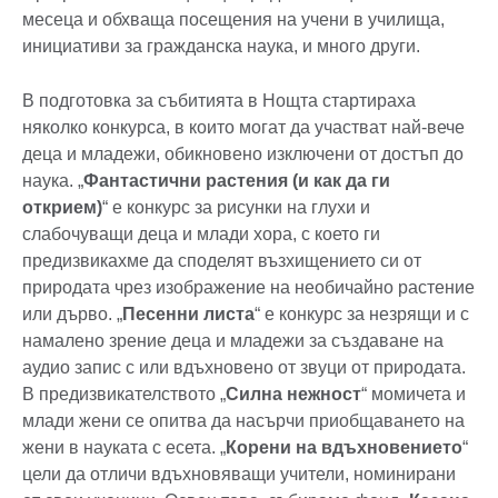
месеца и обхваща посещения на учени в училища,
инициативи за гражданска наука, и много други.
В подготовка за събитията в Нощта стартираха
няколко конкурса, в които могат да участват най-вече
деца и младежи, обикновено изключени от достъп до
наука. „
Фантастични растения (и как да ги
открием)
“ е конкурс за рисунки на глухи и
слабочуващи деца и млади хора, с което ги
предизвикахме да споделят възхищението си от
природата чрез изображение на необичайно растение
или дърво. „
Песенни листа
“ е конкурс за незрящи и с
намалено зрение деца и младежи за създаване на
аудио запис с или вдъхновено от звуци от природата.
В предизвикателството „
Силна нежност
“ момичета и
млади жени се опитва да насърчи приобщаването на
жени в науката с есета. „
Корени на вдъхновението
“
цели да отличи вдъхновяващи учители, номинирани