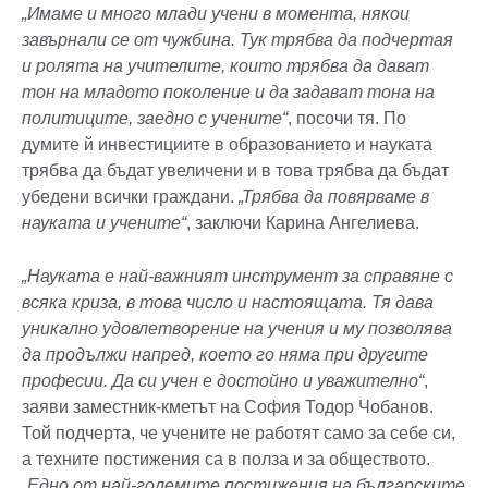
„Имаме и много млади учени в момента, някои
завърнали се от чужбина. Тук трябва да подчертая
и ролята на учителите, които трябва да дават
тон на младото поколение и да задават тона на
политиците, заедно с учените“
, посочи тя. По
думите й инвестициите в образованието и науката
трябва да бъдат увеличени и в това трябва да бъдат
убедени всички граждани.
„Трябва да повярваме в
науката и учените“
, заключи Карина Ангелиева.
„Науката е най-важният инструмент за справяне с
всяка криза, в това число и настоящата. Тя дава
уникално удовлетворение на учения и му позволява
да продължи напред, което го няма при другите
професии. Да си учен е достойно и уважително“
,
заяви заместник-кметът на София Тодор Чобанов.
Той подчерта, че учените не работят само за себе си,
а техните постижения са в полза и за обществото.
„Едно от най-големите постижения на българските