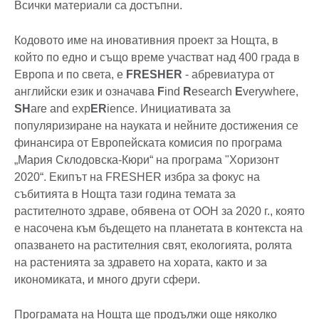
Всички материали са достъпни.
Кодовото име на иновативния проект за Нощта, в
който по едно и също време участват над 400 града в
Европа и по света, е
FRESHER
- абревиатура от
английски език и означава
F
ind
R
esearch
E
verywhere,
SH
are and exp
ER
ience. Инициативата за
популяризиране на науката и нейните достижения се
финансира от Европейската комисия по програма
„Мария Склодовска-Кюри“ на програма "Хоризонт
2020“. Екипът на FRESHER избра за фокус на
събитията в Нощта тази година темата за
растителното здраве, обявена от ООН за 2020 г., която
е насочена към бъдещето на планетата в контекста на
опазването на растителния свят, екологията, ролята
на растенията за здравето на хората, както и за
икономиката, и много други сфери.
Програмата на Нощта ще продължи още няколко