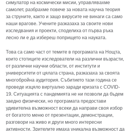
симулатор на космически мисии, управлявахме
самолет, разбрахме повече за новата научна теория
за струните, както и защо вирусите не винаги са само
наши врагове. Учените разказаха за своите нови
изследвания и проекти, споделиха от първа ръка
лесно ли е да избереш попрището на науката.
Това са само част от темите в програмата на Нощта,
които стотиците изследователи на различни възрасти,
от различни научни области, от институти и
университети от цялата страна, разказаха за своята
многобройна аудитория. Събитието тази година се
проведе изцяло виртуално заради кризата с COVID-
19. Ситуацията с пандемията не ни позволи да бъдем
заедно физически, но програмата предостави
удивителна възможност всеки да направи своя избор
от богатото меню от презентации, демонстрации,
разговори на живо и други много интересни
активности. Зрителите имаха уникална възможност да