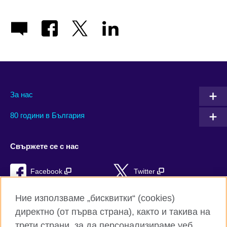
За нас
80 години в България
Свържете се с нас
Facebook
Twitter
Instagram
YouTube
Ние използваме „бисквитки“ (cookies)
директно (от първа страна), както и такива на
TikTok
RSS
трети страни, за да персонализираме уеб