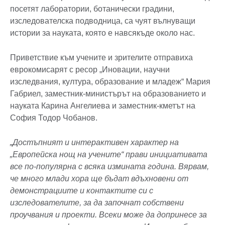
посетят лаборатории, ботанически градини,
изследователска подводница, са чуят вълнуващи
истории за науката, която е навсякъде около нас.
Приветствие към учените и зрителите отправиха
еврокомисарят с ресор „Иновации, научни
изследвания, култура, образование и младеж“ Мария
Габриел, замeстник-министърът на образованието и
науката Карина Ангелиева и заместник-кметът на
София Тодор Чобанов.
„Достъпният и интерактивен характер на
„Европейска нощ на учените“ прави инициативата
все по-популярна с всяка измината година. Вярвам,
че много млади хора ще бъдат вдъхновени от
демонстрациите и контактите си с
изследователите, за да започнат собствени
проучвания и проекти. Всеки може да допринесе за