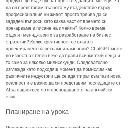
продукт ще бъде пуснат през следващите месеци. За
да си представим пълното му въздействие върху
професионалния ни живот, просто трябва да си
зададем въпроси като каква част от времето си
прекарваме в писане на имейли? Колко време
отделят мениджърите за разработване на бизнес
стратегии? Колко креативност се влага в
проектирането на рекламни кампании? ChatGPT може
до известна степен вече да прави всички тези неща и
то само за няколко милисекунди. Следователно
изглежда като подходящ момент да помислим как
различните индустрии ще се адаптират към тази нова
реалност и е важно да си представим последиците от
AI за нашия сектор и преподаването на английски
език.
Планиране на урока
Преподавателите са висококвалифицирани