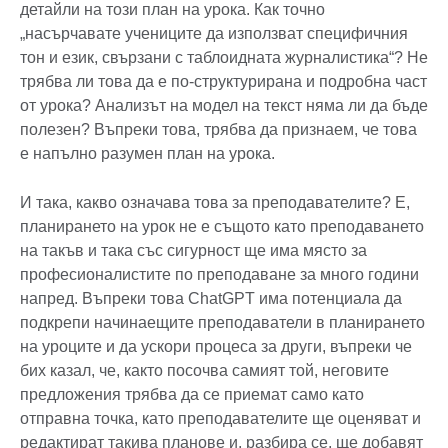
детайли на този план на урока. Как точно
„насърчавате учениците да използват специфичния
тон и език, свързани с таблоидната журналистика“? Не
трябва ли това да е по-структурирана и подробна част
от урока? Анализът на модел на текст няма ли да бъде
полезен? Въпреки това, трябва да признаем, че това
е напълно разумен план на урока.
И така, какво означава това за преподавателите? Е,
планирането на урок не е същото като преподаването
на такъв и така със сигурност ще има място за
професионалистите по преподаване за много години
напред. Въпреки това ChatGPT има потенциала да
подкрепи начинаещите преподаватели в планирането
на уроците и да ускори процеса за други, въпреки че
бих казал, че, както посочва самият той, неговите
предложения трябва да се приемат само като
отправна точка, като преподавателите ще оценяват и
редактират такива планове и, разбира се, ще добавят