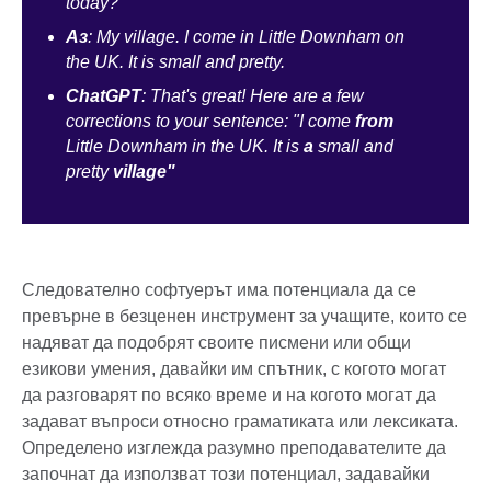
today?
Аз
: My village. I come in Little Downham on
the UK. It is small and pretty.
ChatGPT
: That's great! Here are a few
corrections to your sentence:
"I come
from
Little Downham in the UK. It is
a
small and
pretty
village"
Следователно софтуерът има потенциала да се
превърне в безценен инструмент за учащите, които се
надяват да подобрят своите писмени или общи
езикови умения, давайки им спътник, с когото могат
да разговарят по всяко време и на когото могат да
задават въпроси относно граматиката или лексиката.
Определено изглежда разумно преподавателите да
започнат да използват този потенциал, задавайки