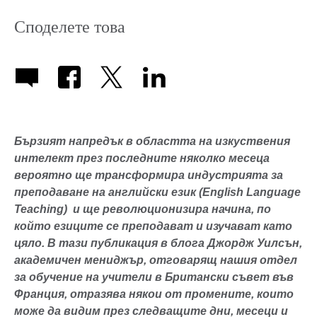
Споделете това
Бързият напредък в областта на изкуствения
интелект през последните няколко месеца
вероятно ще трансформира индустрията за
преподаване на английски език (English Language
Teaching) и ще революционизира начина, по
който езиците се преподават и изучават като
цяло. В тази публикация в блога Джордж Уилсън,
академичен мениджър, отговарящ нашия отдел
за обучение на учители в Британски съвет във
Франция, отразява някои от промените, които
може да видим през следващите дни, месеци и