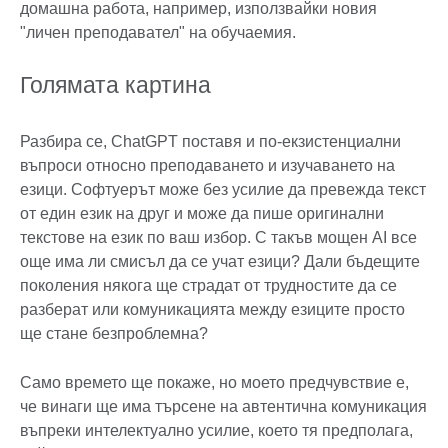
домашна работа, например, използвайки новия
"личен преподавател" на обучаемия.
Голямата картина
Разбира се, ChatGPT поставя и по-екзистенциални
въпроси относно преподаването и изучаването на
езици. Софтуерът може без усилие да превежда текст
от един език на друг и може да пише оригинални
текстове на език по ваш избор. С такъв мощен AI все
още има ли смисъл да се учат езици? Дали бъдещите
поколения някога ще страдат от трудностите да се
разберат или комуникацията между езиците просто
ще стане безпроблемна?
Само времето ще покаже, но моето предчувствие е,
че винаги ще има търсене на автентична комуникация
въпреки интелектуално усилие, което тя предполага,