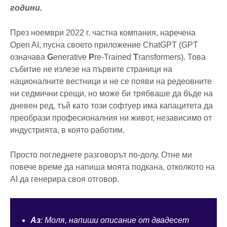
години.
През ноември 2022 г. частна компания, наречена
Open AI, пусна своето приложение ChatGPT (GPT
означава
G
enerative
P
re-Trained
T
ransformers). Това
събитие не излезе на първите страници на
националните вестници и не се появи на редеовните
ни седмични срещи, но може би трябваше да бъде на
дневен ред, тъй като този софтуер има капацитета да
преобрази професионалния ни живот, независимо от
индустрията, в която работим.
Просто погледнете разговорът по-долу. Отне ми
повече време да напиша моята подкана, отколкото на
AI ​​да генерира своя отговор.
Аз
: Моля, напиши описание от двадесет