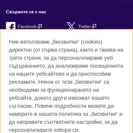
Свържете се с нас
Facebook
Twitter
Instagram
YouTube
Ние използваме „бисквитки“ (cookies)
директно (от първа страна), както и такива на
TikTok
RSS
трети страни, за да персонализираме уеб
съдържанието, да анализираме посещенията
на нашите уебсайтове и да приспособим
рекламите. Някои от тези „бисквитки“ са
Глобален уебсайт на Британски съвет
необходими за функционирането на
Поверителност и условия за ползване
уебсайта, докато други изискват вашето
Бисквитки
съгласие. Повече подробности можете да
Карта на сайта
намерите в нашата политика за „бисквитки“ и
да направите съответните настройки, за да
© 2026 British Council
персонализирате избора си.
Британски съвет е международната организация на