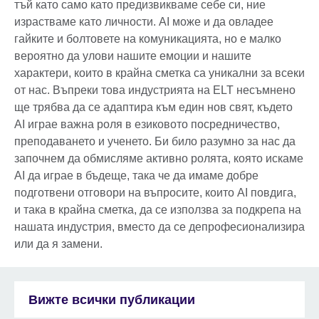
тъй като само като предизвикваме себе си, ние
израстваме като личности. AI може и да овладее
гайките и болтовете на комуникацията, но е малко
вероятно да улови нашите емоции и нашите
характери, които в крайна сметка са уникални за всеки
от нас. Въпреки това индустрията на ELT несъмнено
ще трябва да се адаптира към един нов свят, където
AI играе важна роля в езиковото посредничество,
преподаването и ученето. Би било разумно за нас да
започнем да обмисляме активно ролята, която искаме
AI да играе в бъдеще, така че да имаме добре
подготвени отговори на въпросите, които AI повдига,
и така в крайна сметка, да се използва за подкрепа на
нашата индустрия, вместо да се депрофесионализира
или да я замени.
Вижте всички публикации