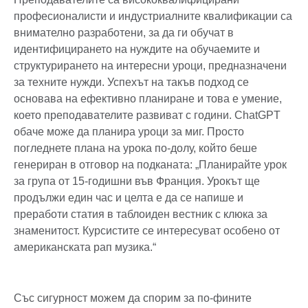
професионалисти и индустриалните квалификации са
внимателно разработени, за да ги обучат в
идентифицирането на нуждите на обучаемите и
структурирането на интересни уроци, предназначени
за техните нужди. Успехът на такъв подход се
основава на ефективно планиране и това е умение,
което преподавателите развиват с години. ChatGPT
обаче може да планира уроци за миг. Просто
погледнете плана на урока по-долу, който беше
генериран в отговор на подканата: „Планирайте урок
за група от 15-годишни във Франция. Урокът ще
продължи един час и целта е да се напише и
преработи статия в таблоиден вестник с клюка за
знаменитост. Курсистите се интересуват особено от
американската рап музика.“
Със сигурност можем да спорим за по-фините