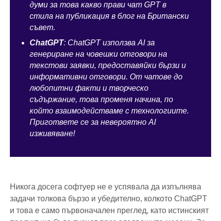
думи за това какво прави чат GPT в
стила на публикация в блог на Британски
съвет.
ChatGPT
:
ChatGPT
използва AI за
генериране на човешки отговори на
текстови заявки, предоставяйки бързи и
информативни отговори. От чатове до
любопитни факти и творческо
съдържание, това променя начина, по
който взаимодействаме с технологиите.
Пригответе се за невероятно AI
изживяване!
Никога досега софтуер не е успявала да изпълнява
задачи толкова бързо и убедително, колкото ChatGPT
и това е само първоначален преглед, като истинският