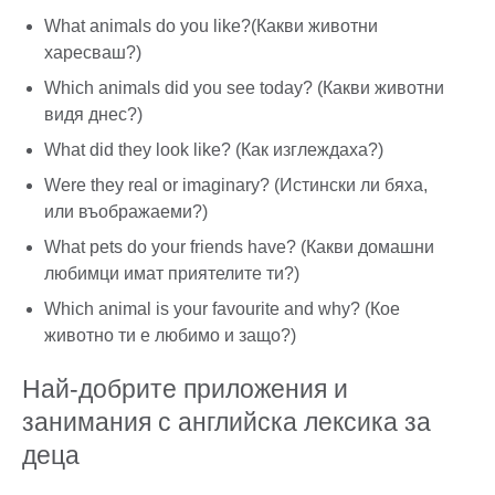
What animals do you like?(Какви животни
харесваш?)
Which animals did you see today? (Какви животни
видя днес?)
What did they look like? (Как изглеждаха?)
Were they real or imaginary? (Истински ли бяха,
или въображаеми?)
What pets do your friends have? (Какви домашни
любимци имат приятелите ти?)
Which animal is your favourite and why? (Кое
животно ти е любимо и защо?)
Най-добрите приложения и
занимания с английска лексика за
деца