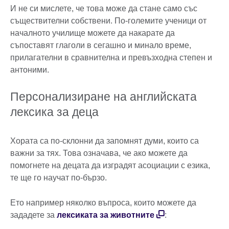
И не си мислете, че това може да стане само със
съществителни собствени. По-големите ученици от
началното училище можете да накарате да
съпоставят глаголи в сегашно и минало време,
прилагателни в сравнителна и превъзходна степен и
антоними.
Персонализиране на английската
лексика за деца
Хората са по-склонни да запомнят думи, които са
важни за тях. Това означава, че ако можете да
помогнете на децата да изградят асоциации с езика,
те ще го научат по-бързо.
Ето например няколко въпроса, които можете да
зададете за
лексиката за животните
: