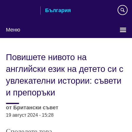
Към
България
съдържанието
Меню
Изберете
език
Повишете нивото на
английски език на детето си с
увлекателни истории: съвети
и препоръки
от
Британски съвет
19 август 2024 - 15:28
Споделете това