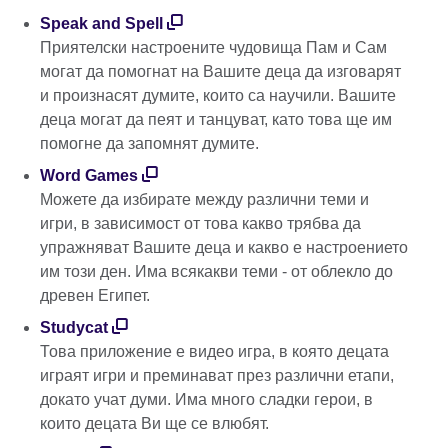
Speak and Spell
Приятелски настроените чудовища Пам и Сам
могат да помогнат на Вашите деца да изговарят
и произнасят думите, които са научили. Вашите
деца могат да пеят и танцуват, като това ще им
помогне да запомнят думите.
Word Games
Можете да избирате между различни теми и
игри, в зависимост от това какво трябва да
упражняват Вашите деца и какво е настроението
им този ден. Има всякакви теми - от облекло до
древен Египет.
Studycat
Това приложение е видео игра, в която децата
играят игри и преминават през различни етапи,
докато учат думи. Има много сладки герои, в
които децата Ви ще се влюбят.