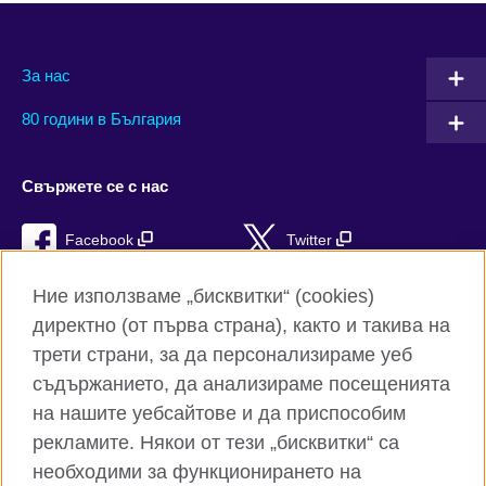
За нас
80 години в България
Свържете се с нас
Facebook
Twitter
Instagram
YouTube
Ние използваме „бисквитки“ (cookies)
директно (от първа страна), както и такива на
TikTok
RSS
трети страни, за да персонализираме уеб
съдържанието, да анализираме посещенията
на нашите уебсайтове и да приспособим
рекламите. Някои от тези „бисквитки“ са
Глобален уебсайт на Британски съвет
необходими за функционирането на
Поверителност и условия за ползване