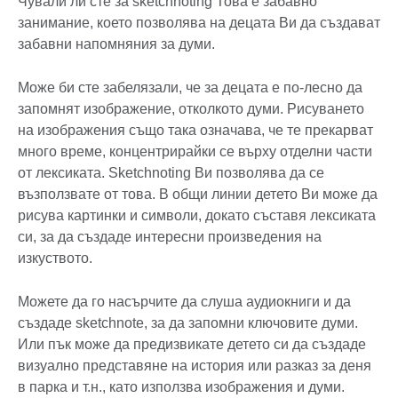
Чували ли сте за sketchnoting Това е забавно
занимание, което позволява на децата Ви да създават
забавни напомняния за думи.
Може би сте забелязали, че за децата е по-лесно да
запомнят изображение, отколкото думи. Рисуването
на изображения също така означава, че те прекарват
много време, концентрирайки се върху отделни части
от лексиката. Sketchnoting Ви позволява да се
възползвате от това. В общи линии детето Ви може да
рисува картинки и символи, докато съставя лексиката
си, за да създаде интересни произведения на
изкуството.
Можете да го насърчите да слуша аудиокниги и да
създаде sketchnote, за да запомни ключовите думи.
Или пък може да предизвикате детето си да създаде
визуално представяне на история или разказ за деня
в парка и т.н., като използва изображения и думи.