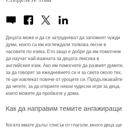
Децата може и да се затрудняват да запомнят чужди
думи, които са им изглеждали толкова лесни в
часовете по езика. Ето защо е добре да им помогнем
да научат най-важната за децата лексика в
английския език. Ако им помогнете да развият думите,
за да говорят за ежедневието си и за света около тях,
те ще извлекат повече от уроците си. Продължавайте
да четете, за да откриете някои чудесни игри за деца,
които можете да пробвате у дома.
Как да направим темите ангажиращи
Когато имате дълъг списък от глаголи, много деца ще