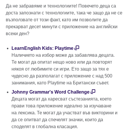
Да не забравяме и технологиите! Повечето деца са
доста запознати с технологиите, така че защо да не се
възползвате от този факт, като им позволите да
прекарват десет минути с приложение на английски
всеки ден?
LearnEnglish Kids: Playtime
Наличието на избор може да забавлява децата.
Те могат да опитат нещо ново или да повторят
някоя от любимите си игри. Ето защо за тях е
чудесно да разполагат с приложение с над 500
занимания, като Playtime на Британски съвет.
Johnny Grammar's Word Challenge
Децата могат да харесват състезанията, което
прави това приложение идеално за изучаване
на лексика. Те могат да участват във викторини и
да се опитват да спечелят значки, които да
споделят в глобална класация.