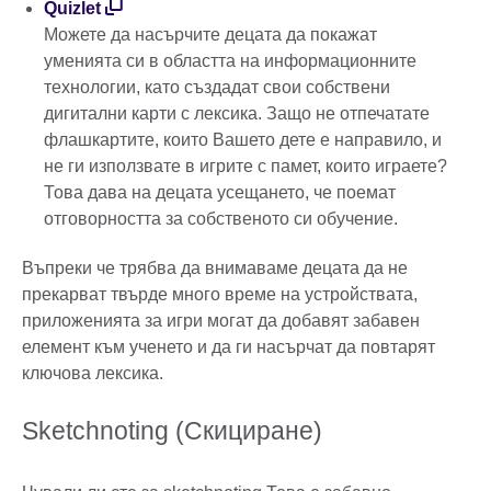
Quizlet
Можете да насърчите децата да покажат
уменията си в областта на информационните
технологии, като създадат свои собствени
дигитални карти с лексика. Защо не отпечатате
флашкартите, които Вашето дете е направило, и
не ги използвате в игрите с памет, които играете?
Това дава на децата усещането, че поемат
отговорността за собственото си обучение.
Въпреки че трябва да внимаваме децата да не
прекарват твърде много време на устройствата,
приложенията за игри могат да добавят забавен
елемент към ученето и да ги насърчат да повтарят
ключова лексика.
Sketchnoting (Скициране)