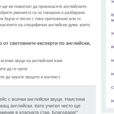
т
т ще ви помогнат да произнасяте английските
обрите уменията си за говорене и разбиране.
К
ик бързо и лесно с това приложение или го
в
знасянето на специфични английски думи, които
У
 от световните експерти по английски,
Р
 всички звуци на английския език
Н
ете да го чуете
Н
е да чувате звуците в контекст.
C
ейс с всички английски звуци. Наистина
Н
аващ английски. Като учител често ще
жение в класната стая. Благодаря!”