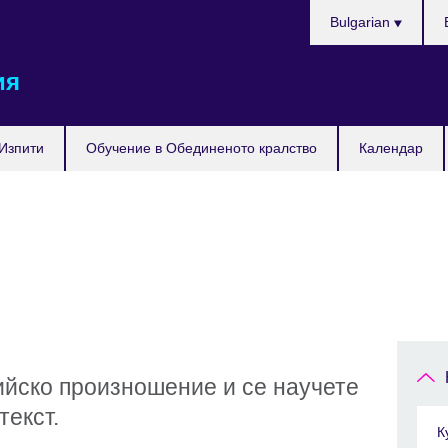
Изберете
Bulgarian
език
ия
Изпити
Обучение в Обединеното кралство
Календар
ийско произношение и се научете
текст.
К