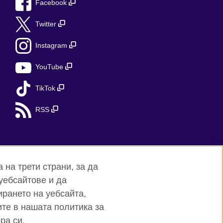
Facebook
Twitter
Instagram
YouTube
TikTok
RSS
а на трети страни, за да
уебсайтове и да
ирането на уебсайта,
на сайта
те в нашата политика за
ра си.