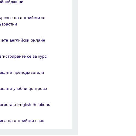
ийнейджъри
урсове по английски за
ъзрастни
чете английски онлайн
егистрирайте се за курс
ашите преподаватели
ашите учебни центрове
orporate English Solutions
ива на английски език