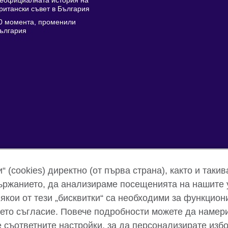
еофициалната история на
ритански съвет в България
0 момента, променили
ългария
 (cookies) директно (от първа страна), както и такив
ржанието, да анализираме посещенията на нашите 
кои от тези „бисквитки“ са необходими за функцион
Поверителност и условия за ползване
Бисквитки
Карта 
шето съгласие. Повече подробности можете да намери
е съответните настройки, за да персонализирате избо