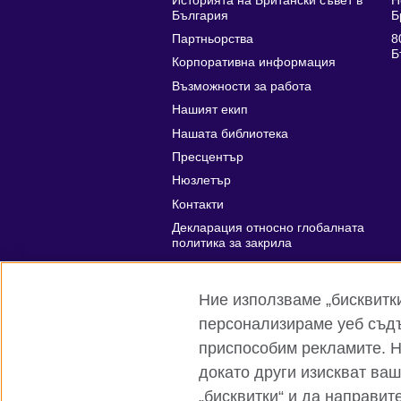
Историята на Британски съвет в
Н
България
Б
Партньорства
8
Б
Корпоративна информация
Възможности за работа
Нашият екип
Нашата библиотека
Пресцентър
Нюзлетър
Контакти
Декларация относно глобалната
политика за закрила
Affiliate marketing
Ние използваме „бисквитки“
персонализираме уеб съдъ
приспособим рекламите. Ня
Глобален уебсайт на Британски съвет
докато други изискват ва
„бисквитки“ и да направит
© 2026 British Council