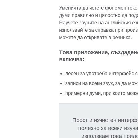
Уменията да четете фонемен текс
думи правилно и цялостно да под
Научете звуците на английския ез
използвайте за справка при прои
можете да откривате в речника.
Tова приложение, създадено
включва:
лесен за употреба интерфейс с
записи на всеки звук, за да мож
примерни думи, при които может
Прост и изчистен интерф
полезно за всеки изуч
използвам това прило