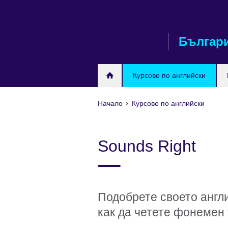
Към
съдържанието
Българ
Курсове по английски
Начало
Курсове по английски
Sounds Right
Подобрете своето англ
как да четете фонемен 