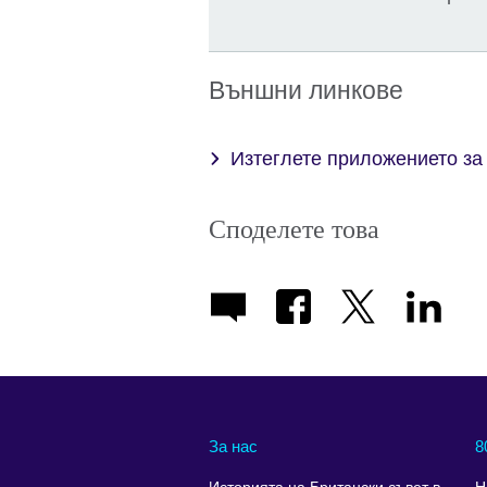
Външни линкове
Изтеглете приложението за 
Споделете това
За нас
8