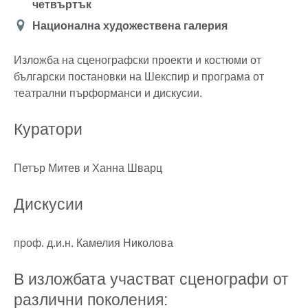
четвъртък
Location
Национална художествена галерия
Изложба на сценографски проекти и костюми от
български постановки на Шекспир и програма от
театрални пърформанси и дискусии.
Куратори
Петър Митев и Ханна Шварц
Дискусии
проф. д.и.н. Камелия Николова
В изложбата участват сценографи от
различни поколения: