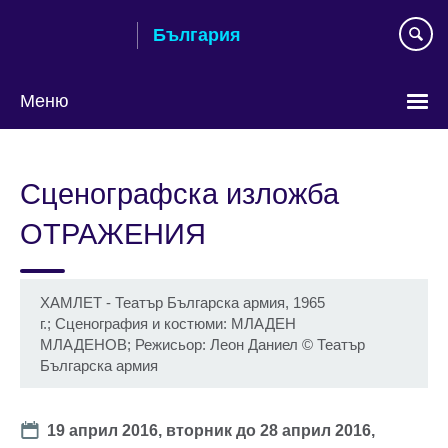
Към
България
съдържанието
Меню
Изберете
език
Сценографска изложба
ОТРАЖЕНИЯ
ХАМЛЕТ - Театър Българска армия, 1965
г.; Сценография и костюми: МЛАДЕН
МЛАДЕНОВ; Режисьор: Леон Даниел
©
Театър
Българска армия
Date
19 април 2016, вторник
до
28 април 2016,