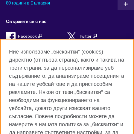
80 години в България
Свържете се с нас
Facebook
Twitter
Instagram
YouTube
Ние използваме „бисквитки“ (cookies)
директно (от първа страна), както и такива на
TikTok
RSS
трети страни, за да персонализираме уеб
съдържанието, да анализираме посещенията
на нашите уебсайтове и да приспособим
рекламите. Някои от тези „бисквитки“ са
Глобален уебсайт на Британски съвет
необходими за функционирането на
Поверителност и условия за ползване
уебсайта, докато други изискват вашето
Бисквитки
съгласие. Повече подробности можете да
Карта на сайта
намерите в нашата политика за „бисквитки“ и
да направите съответните настройки, за да