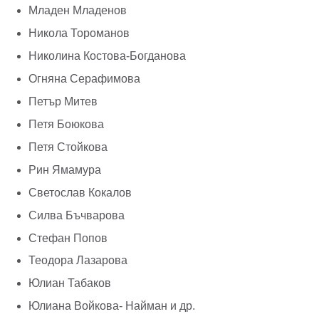
Младен Младенов
Никола Тороманов
Николина Костова-Богданова
Огняна Серафимова
Петър Митев
Петя Боюкова
Петя Стойкова
Рин Ямамура
Светослав Кокалов
Силва Бъчварова
Стефан Попов
Теодора Лазарова
Юлиан Табаков
Юлиана Войкова- Найман и др.