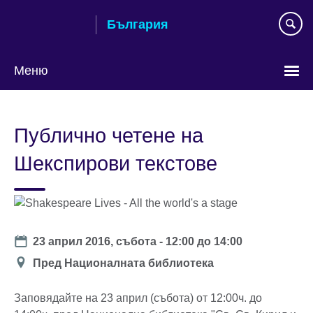
Към
България
съдържанието
Меню
Изберете
език
Публично четене на
Шекспирови текстове
Date
23 април 2016, събота -
12:00
до
14:00
Location
Пред Националната библиотека
Заповядайте на 23 април (събота) от 12:00ч. до