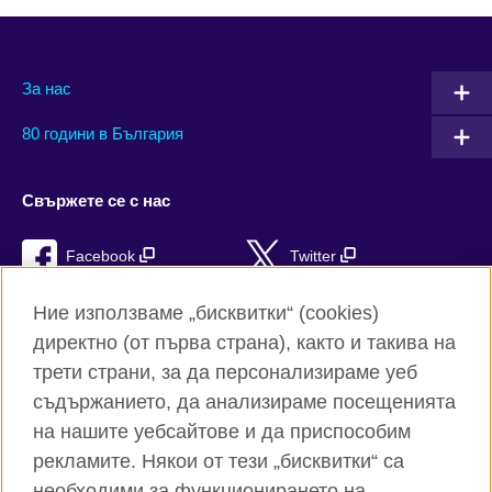
За нас
80 години в България
Свържете се с нас
Facebook
Twitter
Instagram
YouTube
Ние използваме „бисквитки“ (cookies)
директно (от първа страна), както и такива на
TikTok
RSS
трети страни, за да персонализираме уеб
съдържанието, да анализираме посещенията
на нашите уебсайтове и да приспособим
рекламите. Някои от тези „бисквитки“ са
Глобален уебсайт на Британски съвет
необходими за функционирането на