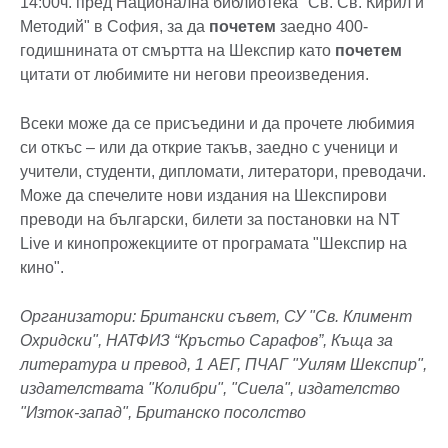
14:00ч. пред Национална библиотека "Св. Св. Кирил и
Методий" в София, за да
почетем
заедно 400-
годишнината от смъртта на Шекспир като
почетем
цитати от любимите ни негови преоизведения.
Всеки може да се присъедини и да прочете любимия
си откъс – или да открие такъв, заедно с ученици и
учители, студенти, дипломати, литератори, преводачи.
Може да спечелите нови издания на Шекспирови
преводи на български, билети за постановки на NT
Live и кинопрожекциите от програмата "Шекспир на
кино".
Организатори: Британски съвет, СУ "Св. Климент
Охридски", НАТФИЗ “Кръстьо Сарафов”, Къща за
литература и превод, 1 АЕГ, ПЧАГ "Уилям Шекспир",
издателствата "Колибри", "Сиела", издателство
"Изток-запад", Британско посолство