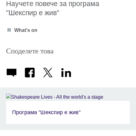
Научете повече за програма
"Шекспир е жив"
Category
What's on
icon
Споделете това
Програма "Шекспир е жив"