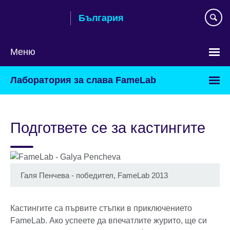
Към
България
съдържанието
Меню
Изберете
Лаборатория за слава FameLab
език
Подгответе се за кастингите
Галя Пенчева - победител, FameLab 2013
Кастингите са първите стъпки в приключението
FameLab. Ако успеете да впечатлите журито, ще си