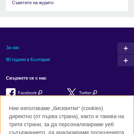
Съветите на журито
За нас
80 години в България
Свържете се с нас
Facebook
Twitter
Instagram
YouTube
Ние използваме „бисквитки“ (cookies)
директно (от първа страна), както и такива на
TikTok
RSS
трети страни, за да персонализираме уеб
съдържанието, да анализираме посещенията