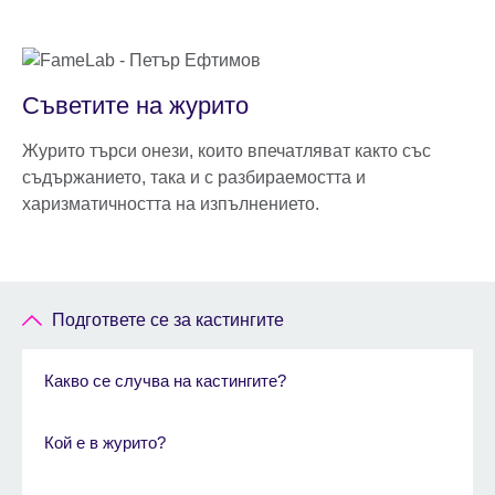
Съветите на журито
Журито търси онези, които впечатляват както със
съдържанието, така и с разбираемостта и
харизматичността на изпълнението.
Подгответе се за кастингите
Какво се случва на кастингите?
Кой е в журито?