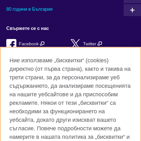
80 години в България
Свържете се с нас
Facebook
Twitter
Instagram
YouTube
Ние използваме „бисквитки“ (cookies)
директно (от първа страна), както и такива на
TikTok
RSS
трети страни, за да персонализираме уеб
съдържанието, да анализираме посещенията
на нашите уебсайтове и да приспособим
рекламите. Някои от тези „бисквитки“ са
Глобален уебсайт на Британски съвет
необходими за функционирането на
Поверителност и условия за ползване
уебсайта, докато други изискват вашето
Бисквитки
съгласие. Повече подробности можете да
Карта на сайта
намерите в нашата политика за „бисквитки“ и