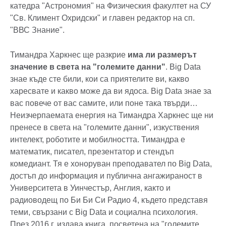
катедра "Астрономия" на Физическия факултет на СУ
"Св. Климент Охридски" и главен редактор на сп.
"ВВС Знание".
Тимандра Харкнес ще разкрие
има ли размерът
значение в света на "големите данни"
. Big Data
знае къде сте били, кои са приятелите ви, какво
харесвате и какво може да ви ядоса. Big Data знае за
вас повече от вас самите, или поне така твърди…
Неизчерпаемата енергия на Тимандра Харкнес ще ни
пренесе в света на "големите данни", изкуствения
интелект, роботите и мобилността. Тимандра е
математик, писател, презентатор и стендъп
комедиант. Тя е хоноруван преподавател по Big Data,
достъп до информация и публична ангажираност в
Университета в Уинчестър, Англия, както и
радиоводещ по Би Би Си Радио 4, където представя
теми, свързани с Big Data и социална психология.
През 2016 г. издава книга, посветена на "големите