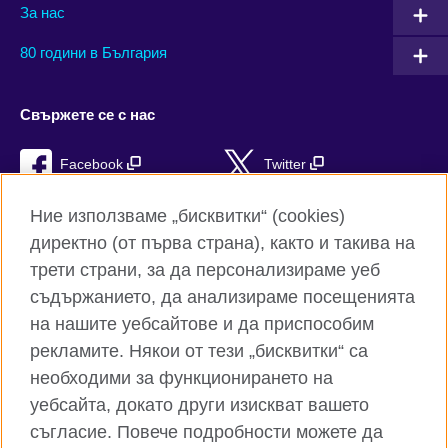
За нас
80 години в България
Свържете се с нас
Facebook
Twitter
Instagram
YouTube
Ние използваме „бисквитки“ (cookies)
директно (от първа страна), както и такива на
TikTok
RSS
трети страни, за да персонализираме уеб
съдържанието, да анализираме посещенията
на нашите уебсайтове и да приспособим
рекламите. Някои от тези „бисквитки“ са
Глобален уебсайт на Британски съвет
необходими за функционирането на
Поверителност и условия за ползване
уебсайта, докато други изискват вашето
Бисквитки
съгласие. Повече подробности можете да
Карта на сайта