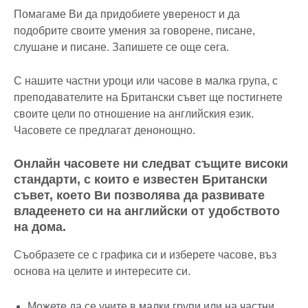
Помагаме Ви да придобиете увереност и да
подобрите своите умения за говорене, писане,
слушане и писане. Запишете се още сега.
С нашите частни уроци или часове в малка група, с
преподавателите на Британски съвет ще постигнете
своите цели по отношение на английския език.
Часовете се предлагат денонощно.
Онлайн часовете ни следват същите високи
стандарти, с които е известен Британски
съвет, което Ви позволява да развивате
владеенето си на английски от удобството
на дома.
Съобразете се с графика си и изберете часове, въз
основа на целите и интересите си.
Можете да се учите в малки групи или на частни