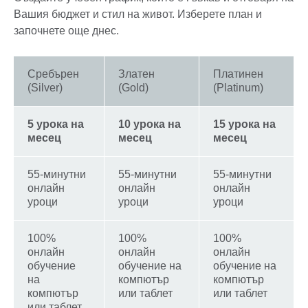
Вашия бюджет и стил на живот. Изберете план и
започнете още днес.
Сребърен
Златен
Платинен
(Silver)
(Gold)
(Platinum)
5 урока на
10 урока на
15 урока на
месец
месец
месец
55-минутни
55-минутни
55-минутни
онлайн
онлайн
онлайн
уроци
уроци
уроци
100%
100%
100%
онлайн
онлайн
онлайн
обучение
обучение на
обучение на
на
компютър
компютър
компютър
или таблет
или таблет
или таблет