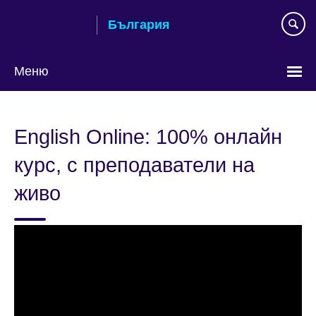
Към
България
съдържанието
Меню
Изберете
език
English Online: 100% онлайн
курс, с преподаватели на
живо