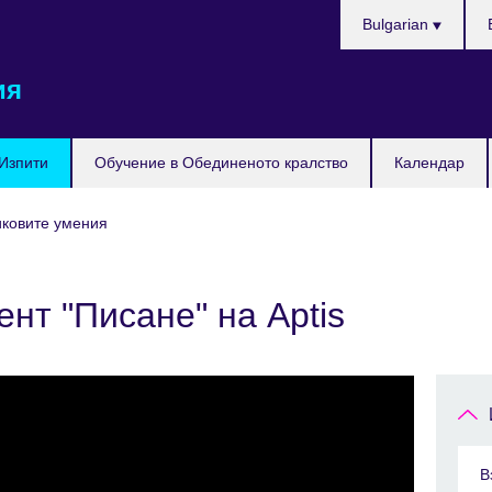
Изберете
Bulgarian
език
ия
Изпити
Обучение в Обединеното кралство
Календар
зиковите умения
нт "Писане" на Aptis
В