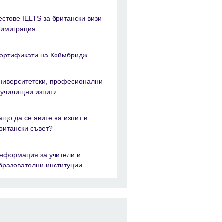
естове IELTS за британски визи
 имиграция
ертификати на Кеймбридж
ниверситетски, професионални
 училищни изпити
ащо да се явите на изпит в
ритански съвет?
нформация за учители и
бразователни институции