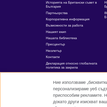
Историята на Британски съвет в
Н
България
Б
Партньорства
8
Б
Корпоративна информация
Възможности за работа
Нашият екип
Нашата библиотека
Пресцентър
Нюзлетър
Контакти
Декларация относно глобалната
политика за закрила
Affiliate marketing
Ние използваме „бисквитки“
персонализираме уеб съдъ
приспособим рекламите. Ня
Глобален уебсайт на Британски съвет
докато други изискват ва