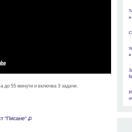
Т
и
С
У
и
З
Б
 до 55 минути и включва 3 задачи.
И
о
ст "Писане"