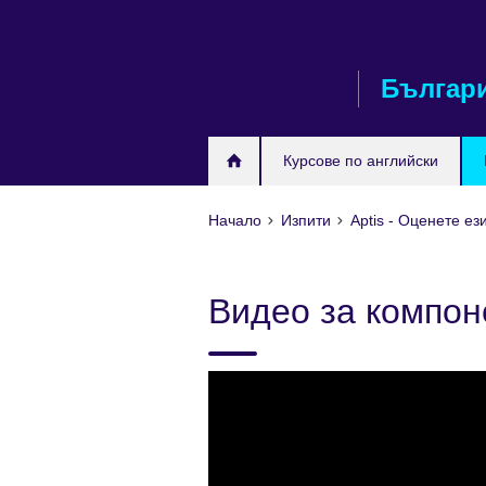
Към
съдържанието
Българ
Курсове по английски
Начало
Изпити
Aptis - Оценете е
Видео за компоне