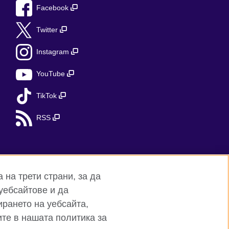
Facebook
Twitter
Instagram
YouTube
TikTok
RSS
а на трети страни, за да
уебсайтове и да
ирането на уебсайта,
на сайта
те в нашата политика за