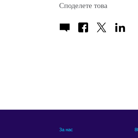
Споделете това
За нас
8