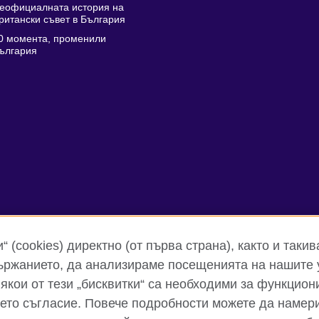
еофициалната история на
ритански съвет в България
0 момента, променили
ългария
 (cookies) директно (от първа страна), както и такив
ржанието, да анализираме посещенията на нашите 
кои от тези „бисквитки“ са необходими за функцион
Поверителност и условия за ползване
Бисквитки
Карта 
шето съгласие. Повече подробности можете да намери