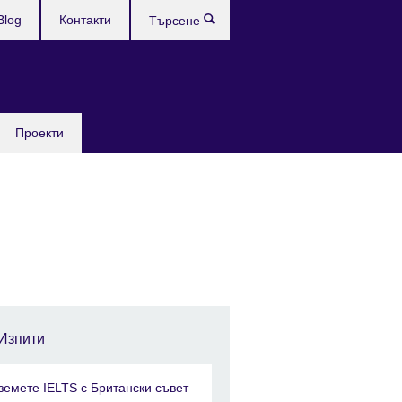
Blog
Контакти
Търсене
Проекти
Изпити
земете IELTS с Британски съвет