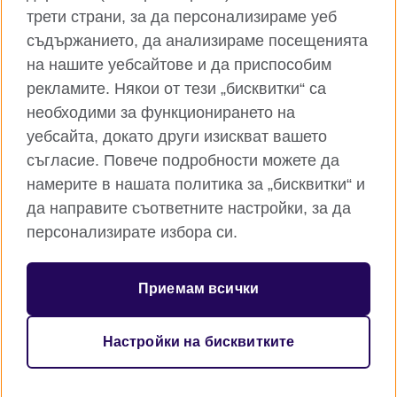
трети страни, за да персонализираме уеб
съдържанието, да анализираме посещенията
на нашите уебсайтове и да приспособим
рекламите. Някои от тези „бисквитки“ са
Глобален уебсайт на Британски съвет
необходими за функционирането на
Поверителност и условия за ползване
уебсайта, докато други изискват вашето
Бисквитки
съгласие. Повече подробности можете да
Карта на сайта
намерите в нашата политика за „бисквитки“ и
да направите съответните настройки, за да
© 2026 British Council
персонализирате избора си.
Британски съвет е международната организация на
Обединеното кралство за образователни възможности и
културни връзки. Ние сме регистрирани като организация с
Приемам всички
идеална цел под номер 209131 (Англия и Уелс) и номер
SC037733 (Шотландия). Британски съвет - клон България е
регистриран като клон на чуждестранна нестопанска
Настройки на бисквитките
организация в обществена полза с ЕИК 176540548.