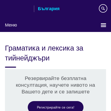
Към
България
съдържанието
Меню
Изберете
език
Граматика и лексика за
тийнейджъри
Резервирайте безплатна
консултация, научете нивото на
Вашето дете и се запишете
Регистрирайте се сега!