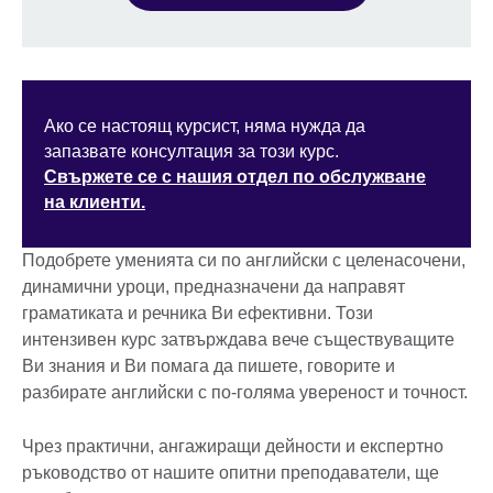
Ако се настоящ курсист, няма нужда да
запазвате консултация за този курс.
Свържете се с нашия отдел по обслужване
на клиенти.
Подобрете уменията си по английски с целенасочени,
динамични уроци, предназначени да направят
граматиката и речника Ви ефективни. Този
интензивен курс затвърждава вече съществуващите
Ви знания и Ви помага да пишете, говорите и
разбирате английски с по-голяма увереност и точност.
Чрез практични, ангажиращи дейности и експертно
ръководство от нашите опитни преподаватели, ще