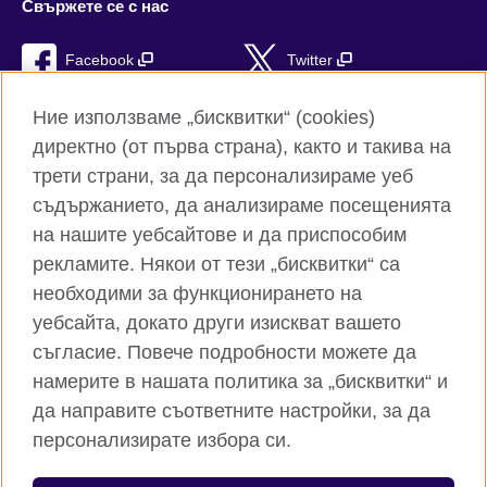
Свържете се с нас
Facebook
Twitter
Instagram
YouTube
Ние използваме „бисквитки“ (cookies)
директно (от първа страна), както и такива на
TikTok
RSS
трети страни, за да персонализираме уеб
съдържанието, да анализираме посещенията
на нашите уебсайтове и да приспособим
рекламите. Някои от тези „бисквитки“ са
Глобален уебсайт на Британски съвет
необходими за функционирането на
Поверителност и условия за ползване
уебсайта, докато други изискват вашето
Бисквитки
съгласие. Повече подробности можете да
Карта на сайта
намерите в нашата политика за „бисквитки“ и
да направите съответните настройки, за да
© 2026 British Council
персонализирате избора си.
Британски съвет е международната организация на
Обединеното кралство за образователни възможности и
културни връзки. Ние сме регистрирани като организация с