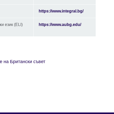
https://www.integral.bg/
и език (ELI)
https://www.aubg.edu/
e на Британски съвет