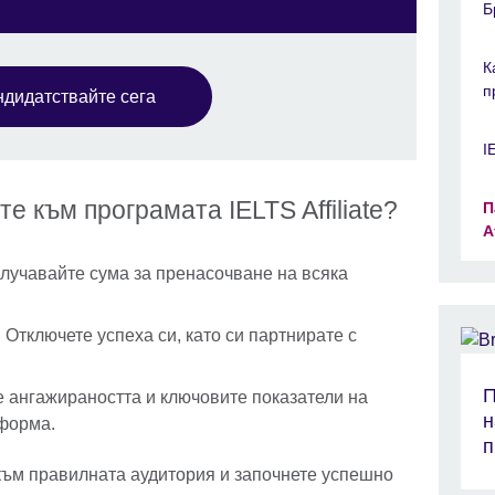
Б
К
п
ндидатствайте сега
I
е към програмaта IELTS Affiliate?
П
A
учавайте сума за пренасочване на всяка
:
Отключете успеха си, като си партнирате с
П
 ангажираността и ключовите показатели на
н
форма.
п
към правилната аудитория и започнете успешно