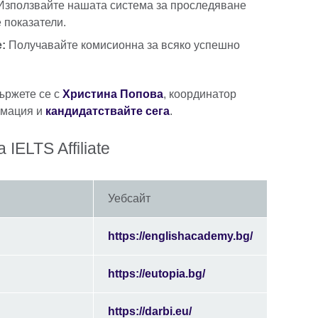
зползвайте нашата система за проследяване
 показатели.
:
Получавайте комисионна за всяко успешно
ржете се с
Христина Попова
, координатор
рмация и
кандидатствайте сега
.
IELTS Affiliate
Уебсайт
https://englishacademy.bg/
https://eutopia.bg/
https://darbi.eu/