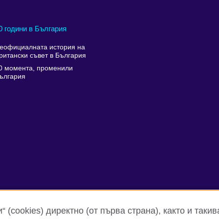
0 години в България
еофициалната история на
ритански съвет в България
0 момента, променили
ългария
 (cookies) директно (от първа страна), както и такив