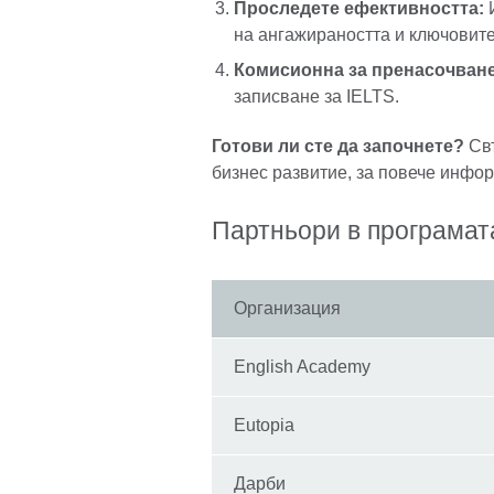
Проследете ефективността:
И
на ангажираността и ключовите
Комисионна за пренасочване
записване за IELTS.
Готови ли сте да започнете?
Свъ
бизнес развитие, за повече инфо
Партньори в програмата 
Организация
English Academy
Eutopia
Дарби