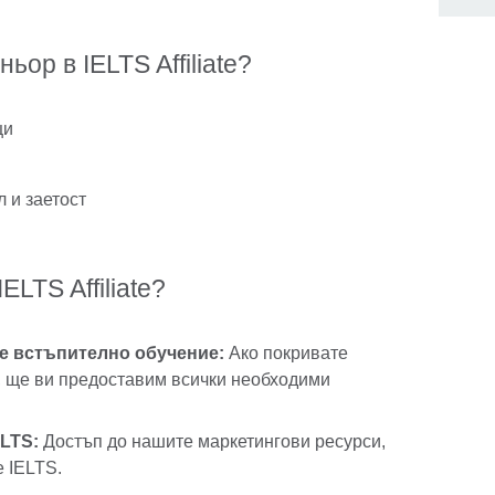
ьор в IELTS Affiliate?
ци
 и заетост
ELTS Affiliate?
е встъпително обучение:
Ако покривате
, ще ви предоставим всички необходими
ELTS:
Достъп до нашите маркетингови ресурси,
е IELTS.