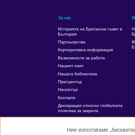
За нас
8
Историята на Британски съвет в
Н
България
Б
Партньорства
8
Б
Корпоративна информация
Възможности за работа
Нашият екип
Нашата библиотека
Пресцентър
Нюзлетър
Контакти
Декларация относно глобалната
политика за закрила
Affiliate marketing
Ние използваме „бисквитки“