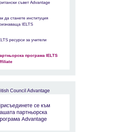
ритански съвет Advantage
ак да станете институция
ризнаваща IELTS
ELTS ресурси за учители
артньорска програма IELTS
ffiliate
рисъединете се към
ашата партньорска
рограма Advantage