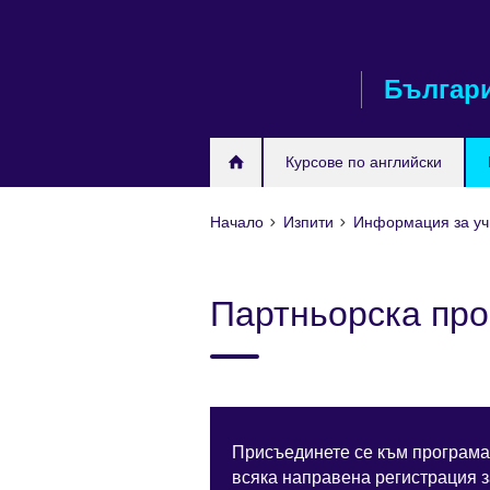
Към
съдържанието
Българ
Курсове по английски
Начало
Изпити
Информация за уч
Партньорска прог
Присъединете се към програмата
всяка направена регистрация з