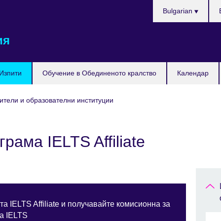
Изберете
Bulgarian
език
ия
Изпити
Обучение в Обединеното кралство
Календар
ители и образователни институции
рама IELTS Affiliate
 IELTS Affiliate и получавайте комисионна за
а IELTS