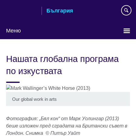
Към
България
съдържанието
Меню
Изберете
език
Нашата глобална програма
по изкуствата
Our global work in arts
Фотография: „Бял кон“ от Марк Уолингар (2013)
беше изложен пред сградата на Британски съвет в
Лондон. Снимка © Питър Уайт