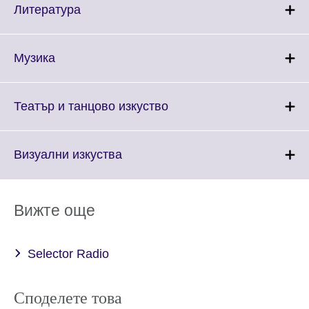
More
Click
Литература
information
to
available.
expand.
More
Click
Музика
information
to
available.
expand.
More
Click
Театър и танцово изкуство
information
to
available.
expand.
More
Click
Визуални изкуства
information
to
available.
expand.
More
Вижте още
information
available.
Selector Radio
Споделете това