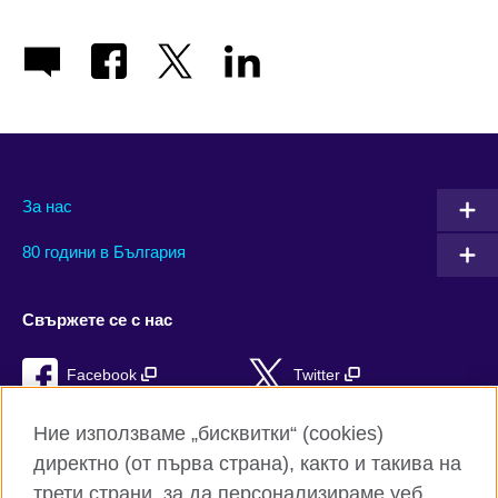
За нас
80 години в България
Свържете се с нас
Facebook
Twitter
Instagram
YouTube
Ние използваме „бисквитки“ (cookies)
директно (от първа страна), както и такива на
TikTok
RSS
трети страни, за да персонализираме уеб