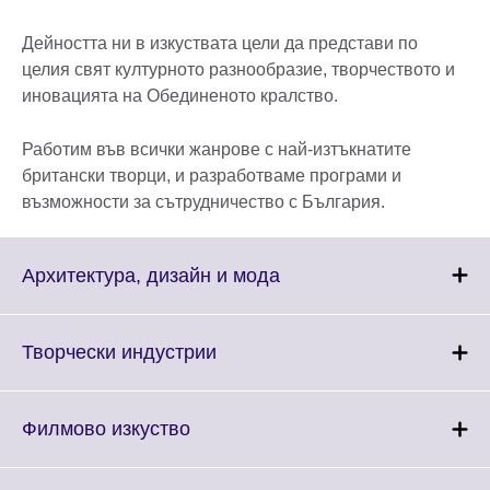
Дейността ни в изкуствата цели да представи по
целия свят културното разнообразие, творчеството и
иновацията на Обединеното кралство.
Работим във всички жанрове с най-изтъкнатите
британски творци, и разработваме програми и
възможности за сътрудничество с България.
Click
Архитектура, дизайн и мода
to
expand.
More
Click
Творчески индустрии
information
to
available.
expand.
More
Click
Филмово изкуство
information
to
available.
expand.