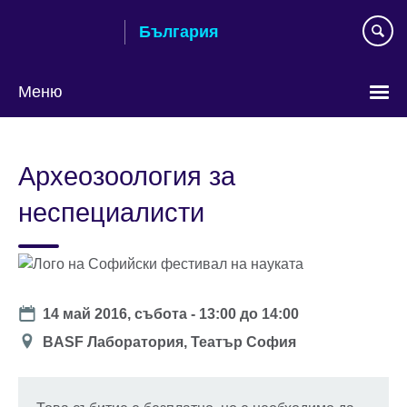
Към
България
съдържанието
Меню
Изберете
език
Археозоология за
неспециалисти
Date
14 май 2016, събота -
13:00
до
14:00
Location
BASF Лаборатория, Театър София