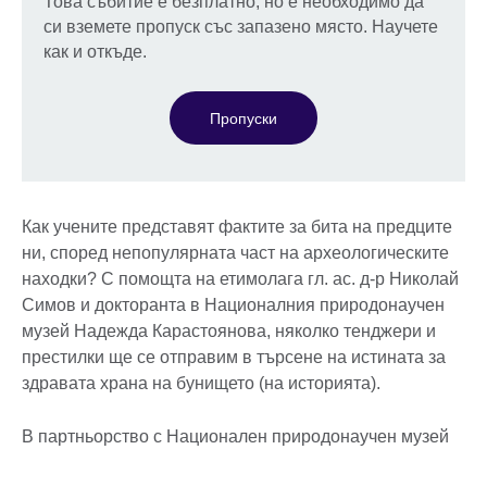
Това събитие е безплатно, но е необходимо да
си вземете пропуск със запазено място. Научете
как и откъде.
Пропуски
Как учените представят фактите за бита на предците
ни, според непопулярната част на археологическите
находки? С помощта на етимолага гл. ас. д-р Николай
Симов и докторанта в Националния природонаучен
музей Надежда Карастоянова, няколко тенджери и
престилки ще се отправим в търсене на истината за
здравата храна на бунището (на историята).
В партньорство с Национален природонаучен музей