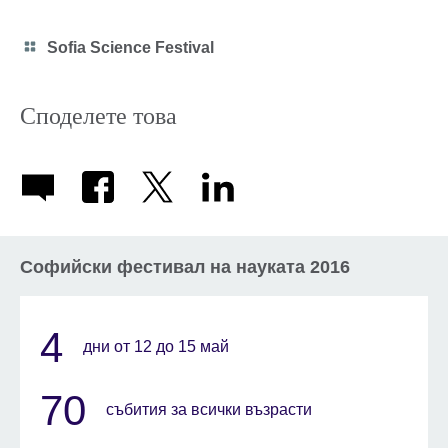
Category
Sofia Science Festival
icon
Споделете това
Софийски фестивал на науката 2016
4
дни от 12 до 15 май
70
събития за всички възрасти