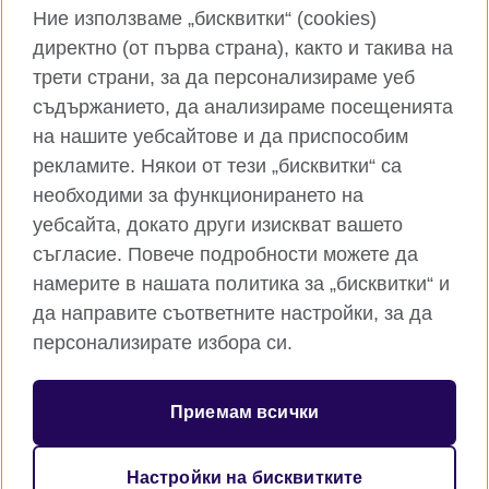
Instagram
YouTube
Ние използваме „бисквитки“ (cookies)
директно (от първа страна), както и такива на
TikTok
RSS
трети страни, за да персонализираме уеб
съдържанието, да анализираме посещенията
на нашите уебсайтове и да приспособим
рекламите. Някои от тези „бисквитки“ са
Глобален уебсайт на Британски съвет
необходими за функционирането на
Поверителност и условия за ползване
уебсайта, докато други изискват вашето
Бисквитки
съгласие. Повече подробности можете да
Карта на сайта
намерите в нашата политика за „бисквитки“ и
да направите съответните настройки, за да
© 2026 British Council
персонализирате избора си.
Британски съвет е международната организация на
Обединеното кралство за образователни възможности и
културни връзки. Ние сме регистрирани като организация с
Приемам всички
идеална цел под номер 209131 (Англия и Уелс) и номер
SC037733 (Шотландия). Британски съвет - клон България е
регистриран като клон на чуждестранна нестопанска
Настройки на бисквитките
организация в обществена полза с ЕИК 176540548.