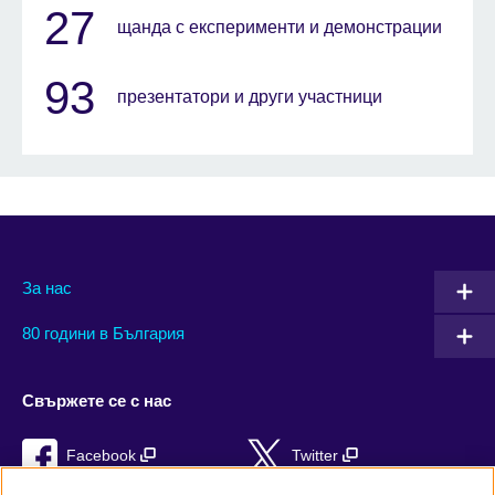
27
щанда с експерименти и демонстрации
93
презентатори и други участници
За нас
80 години в България
Свържете се с нас
Facebook
Twitter