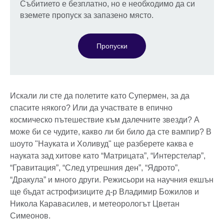
Събитието е безплатно, но е необходимо да си
вземете пропуск за запазено място.
Пропуски
Искали ли сте да полетите като Супермен, за да
спасите някого? Или да участвате в епично
космическо пътешествие към далечните звезди? А
може би се чудите, какво ли би било да сте вампир? В
шоуто "Науката и Холивуд" ще разберете каква е
науката зад хитове като “Матрицата”, “Интерстелар”,
“Гравитация”, “След утрешния ден”, “Ядрото”,
“Дракула” и много други. Режисьори на научния екшън
ще бъдат астрофизиците д-р Владимир Божилов и
Никола Каравасилев, и метеорологът Цветан
Симеонов.