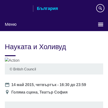
Към
България
съдържанието
Меню
Изберете
език
Науката и Холивуд
©
British Council
Date
14 май 2015, четвъртък -
16:30
до
23:59
Location
Голяма сцена, Театър София