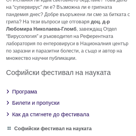
на “супервирус” ли е? Възможна ли е грипната
пандемия днес? Добре въоръжени ли сме за битката с
грипа? На тези въпроси ще отговаря
доц. д-р
Любомира Николаева-Гломб
, завеждащ Отдел
“Вирусология” и ръководител на Референтната
лаборатория по ентеровируси в Националния център
по заразни и паразитни болести, а също и автор на
множество научни публикации.
Софийски фестивал на науката
Програма
Билети и пропуски
Как да стигнете до фестивала
Category
Софийски фестивал на науката
icon