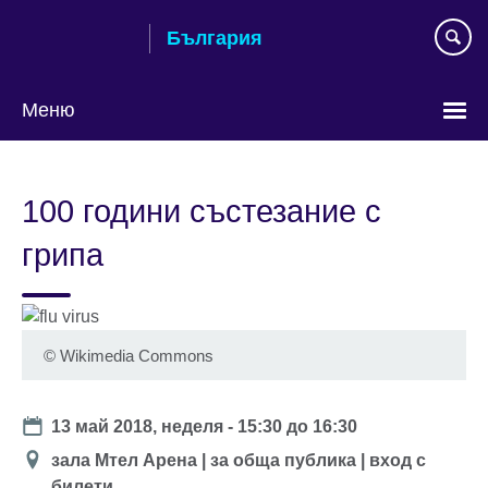
Към
България
съдържанието
Меню
Изберете
език
100 години състезание с
грипа
©
Wikimedia Commons
Date
13 май 2018, неделя -
15:30
до
16:30
Location
зала Мтел Арена | за обща публика | вход с
билети