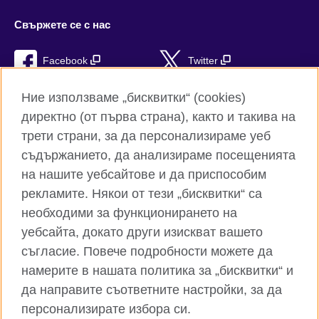
Свържете се с нас
Facebook
Twitter
Instagram
YouTube
Ние използваме „бисквитки“ (cookies)
директно (от първа страна), както и такива на
TikTok
RSS
трети страни, за да персонализираме уеб
съдържанието, да анализираме посещенията
на нашите уебсайтове и да приспособим
рекламите. Някои от тези „бисквитки“ са
Глобален уебсайт на Британски съвет
необходими за функционирането на
Поверителност и условия за ползване
уебсайта, докато други изискват вашето
Бисквитки
съгласие. Повече подробности можете да
Карта на сайта
намерите в нашата политика за „бисквитки“ и
да направите съответните настройки, за да
© 2026 British Council
персонализирате избора си.
Британски съвет е международната организация на