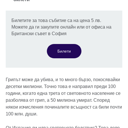
Билетите за това събитие са на цена 5 лв.
Можете да ги закупите онлайн или от офиса на
Британски съвет в София
Билети
Грипът може да убива, и то много бързо, покосявайки
десетки милиони. Точно това е направил преди 100
години, когато една трета от световното население се
разболява от грип, а 50 милиона умират. Според
някои изчисления починалите всъщност са били почти
100 млн. души.
От Испания ли идва световното бедствие? Това дело