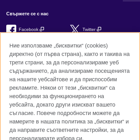
Свържете се с нас
Facebook
Twitter
Instagram
YouTube
Ние използваме „бисквитки“ (cookies)
директно (от първа страна), както и такива на
TikTok
RSS
трети страни, за да персонализираме уеб
съдържанието, да анализираме посещенията
на нашите уебсайтове и да приспособим
рекламите. Някои от тези „бисквитки“ са
Глобален уебсайт на Британски съвет
необходими за функционирането на
Поверителност и условия за ползване
уебсайта, докато други изискват вашето
Бисквитки
съгласие. Повече подробности можете да
Карта на сайта
намерите в нашата политика за „бисквитки“ и
да направите съответните настройки, за да
© 2026 British Council
персонализирате избора си.
Британски съвет е международната организация на