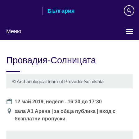
Към
България
съдържанието
Меню
Изберете
език
Провадия-Солницата
©
Archaeological team of Provadia-Solnitsata
Date
12 май 2019, неделя -
16:30
до
17:30
Location
зала А1 Арена | за обща публика | вход с
безплатни пропуски