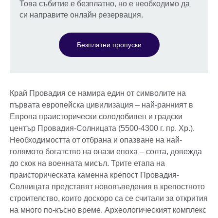
Това събитие е безплатно, но е необходимо да
си направите онлайн резервация.
Безплатни пропуски
Край Провадия се намира един от символите на
първата европейска цивилизация – най-ранният в
Европа праисторически солодобивен и градски
център Провадия-Солницата (5500-4300 г. пр. Хр.).
Необходимостта от отбрана и опазване на най-
голямото богатство на онази епоха – солта, довежда
до скок на военната мисъл. Трите етапа на
праисторическата каменна крепост Провадия-
Солницата представят нововъведения в крепостното
строителство, които доскоро са се считали за открития
на много по-късно време. Археологическият комплекс