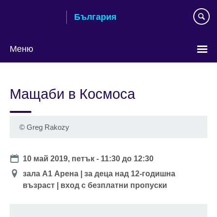
Към
България
съдържанието
Меню
Изберете
език
Мащаби в Космоса
©
Greg Rakozy
Date
10 май 2019, петък -
11:30
до
12:30
Location
зала А1 Арена | за деца над 12-годишна
възраст | вход с безплатни пропуски