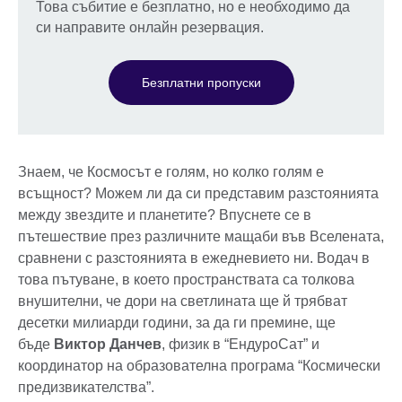
Това събитие е безплатно, но е необходимо да
си направите онлайн резервация.
Безплатни пропуски
Знаем, че Космосът е голям, но колко голям е
всъщност? Можем ли да си представим разстоянията
между звездите и планетите? Впуснете се в
пътешествие през различните мащаби във Вселената,
сравнени с разстоянията в ежедневието ни. Водач в
това пътуване, в което пространствата са толкова
внушителни, че дори на светлината ще й трябват
десетки милиарди години, за да ги премине, ще
бъде
Виктор Данчев
, физик в “ЕндуроСат” и
координатор на образователна програма “Космически
предизвикателства”.