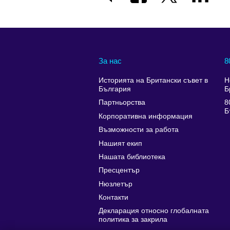
За нас
8
Историята на Британски съвет в
Н
България
Б
Партньорства
8
Б
Корпоративна информация
Възможности за работа
Нашият екип
Нашата библиотека
Пресцентър
Нюзлетър
Контакти
Декларация относно глобалната
политика за закрила