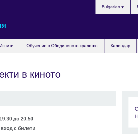
Изберете
Bulgarian
език
ия
Изпити
Обучение в Обединеното кралство
Календар
кти в киното
С
н
19:30
до
20:50
| вход с билети