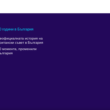
0 години в България
еофициалната история на
ритански съвет в България
0 момента, променили
ългария