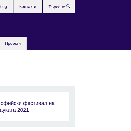
Blog
Контакти
Търсене
Проекти
офийски фестивал на
ауката 2021