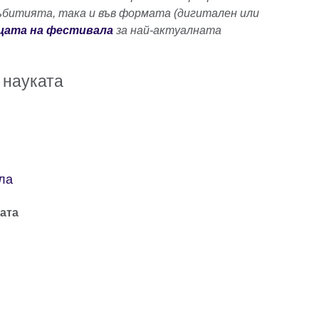
ъбитията, така и във формата (дигитален или
цата на фестивала
за най-актуалната
 науката
ла
ата