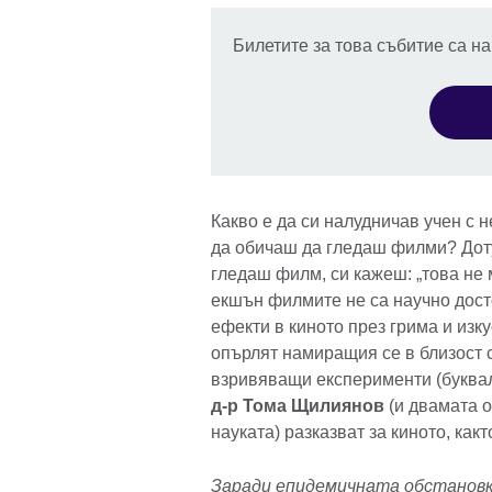
Билетите за това събитие са на
Какво е да си налудничав учен с
да обичаш да гледаш филми? Дотук
гледаш филм, си кажеш: „това не
екшън филмите не са научно дост
ефекти в киното през грима и изк
опърлят намиращия се в близост 
взривяващи експерименти (буквал
д-р Тома Щилиянов
(и двамата 
науката) разказват за киното, какт
Заради епидемичната обстановк