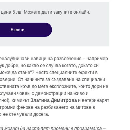
 цена 5 лв. Можете да ги закупите онлайн.
Билети
 неналудничави навици на развлечение – например
 добре, но какво се случва когато, докато си
 може да стане“? Често специалните ефекти в
оверни. От начините за създаване на специални
уствената кръв до мега експлозиите, които дори не
случаен човек, с демонстрации на живо и
но!), химикът
Златина Димитрова
и ветеринарят
огромни фенове на разбиването на митове в
о не сте чували досега.
а могат да настъпят промени в програмата –