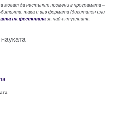
а могат да настъпят промени в програмата –
ъбитията, така и във формата (дигитален или
цата на фестивала
за най-актуалната
 науката
ла
ата