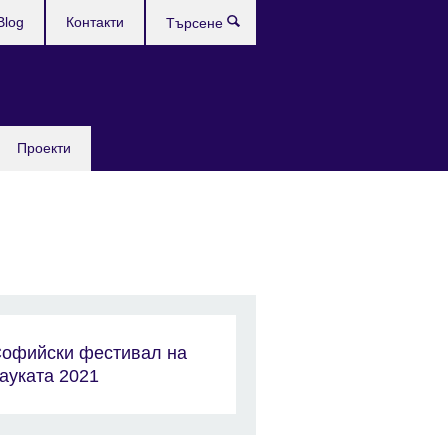
Blog
Контакти
Търсене
Проекти
офийски фестивал на
ауката 2021