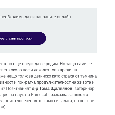
е необходимо да си направите онлайн
Безплатни пропуски
естено още преди да се родим. Но защо сами се
вета около нас и доколко това вреди на
оже нещо толкова детинско като страха от тъмнина
ивност и по-кратка продължителност на живота и
ори? Позитивният
д-р Тома Щилиянов
, ветеринар
ация на науката FameLab, разказва за някои от
л, които човечеството само си залага, но не знае
аи).