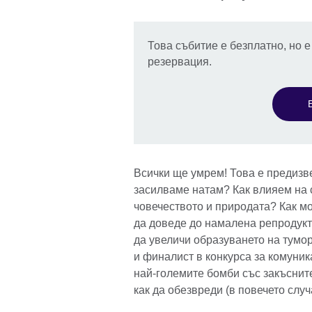
Това събитие е безплатно, но 
резервация.
Всички ще умрем! Това е предизв
засилваме натам? Как влияем на с
човечеството и природата? Как м
да доведе до намалена репродукт
да увеличи образуването на тум
и финалист в конкурса за комуник
най-големите бомби със закъсните
как да обезвреди (в повечето случ