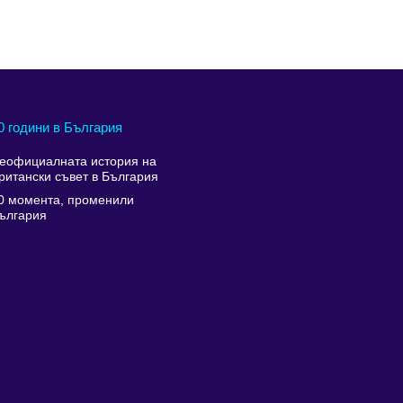
0 години в България
еофициалната история на
ритански съвет в България
0 момента, променили
ългария