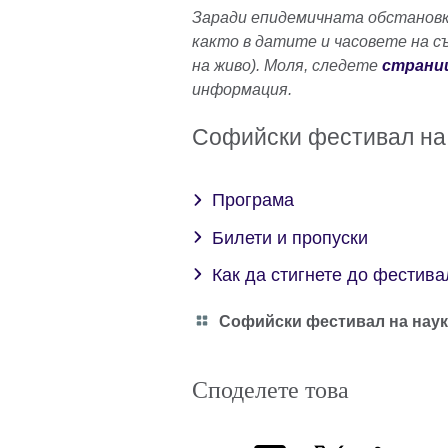
Заради епидемичната обстановк
както в датите и часовете на с
на живо). Моля, следете
страни
информация.
Софийски фестивал на
Програма
Билети и пропуски
Как да стигнете до фестива
Category
Софийски фестивал на наук
icon
Споделете това