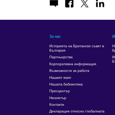
За нас
8
Историята на Британски съвет в
Н
България
Б
Партньорства
8
Б
Корпоративна информация
Възможности за работа
Нашият екип
Нашата библиотека
Пресцентър
Нюзлетър
Контакти
Декларация относно глобалната