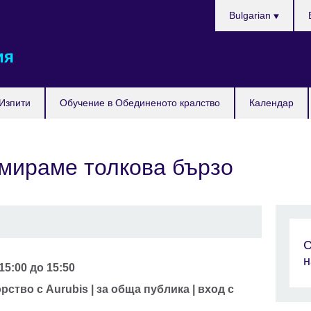
Изберете
Bulgarian
език
ия
Изпити
Обучение в Обединеното кралство
Календар
мираме толкова бързо
С
н
15:00
до
15:50
ство с Aurubis | за обща публика | вход с