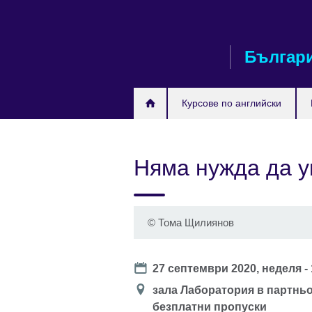
Към
съдържанието
Българ
Курсове по английски
Няма нужда да у
©
Тома Щилиянов
Date
27 септември 2020, неделя -
Location
зала Лаборатория в партньор
безплатни пропуски