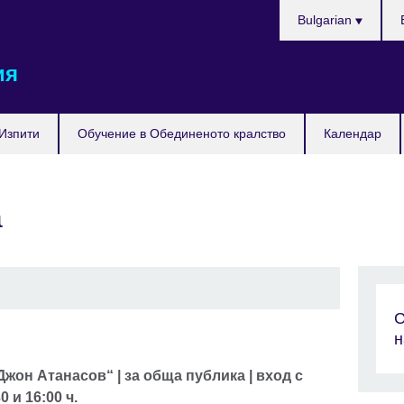
Изберете
Bulgarian
език
ия
Изпити
Обучение в Обединеното кралство
Календар
а
С
н
он Атанасов“ | за обща публика | вход с
 и 16:00 ч.