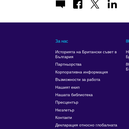
За нас
8
Историята на Британски съвет в
Н
България
Б
Партньорства
8
Б
Корпоративна информация
Възможности за работа
Нашият екип
Нашата библиотека
Пресцентър
Нюзлетър
Контакти
Декларация относно глобалната