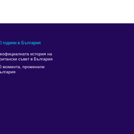
0 години в България
еофициалната история на
ритански съвет в България
0 момента, променили
ългария