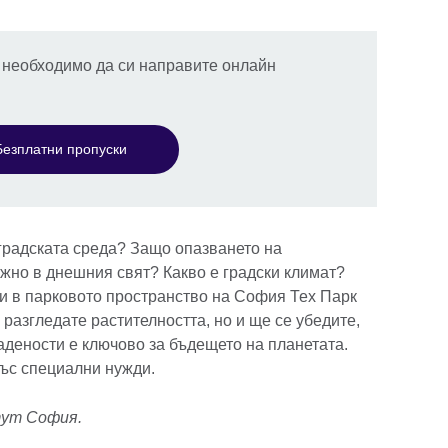
е необходимо да си направите онлайн
Безплатни пропуски
 градската среда? Защо опазването на
ажно в днешния свят? Какво е градски климат?
и в парковото пространство на София Тех Парк
 разгледате растителността, но и ще се убедите,
адености е ключово за бъдещето на планетата.
със специални нужди.
тут София.