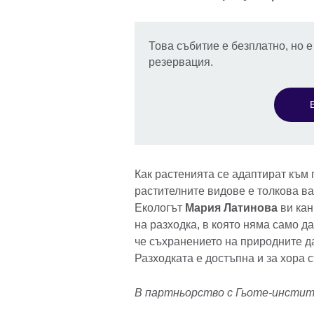
Това събитие е безплатно, но 
резервация.
Как растенията се адаптират към
растителните видове е толкова в
Екологът
Мария Латинова
ви кан
на разходка, в която няма само да
че съхранението на природните д
Разходката е достъпна и за хора 
В партньорство с Гьоте-инсти