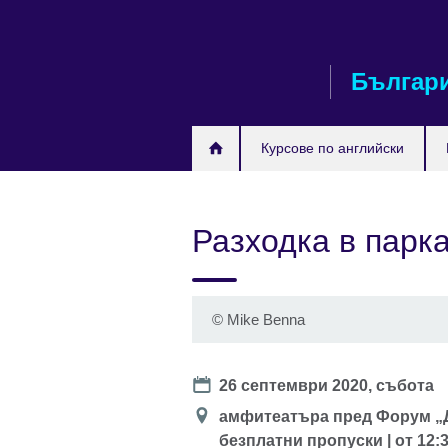
Към
съдържанието
Българ
Курсове по английски
Разходка в парк
©
Mike Benna
Date
26 септември 2020, събота
Location
амфитеатъра пред Форум „Дж
безплатни пропуски | от 12:30