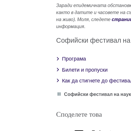
Заради епидемичната обстановк
както в датите и часовете на с
на живо). Моля, следете
страни
информация.
Софийски фестивал на
Програма
Билети и пропуски
Как да стигнете до фестива
Category
Софийски фестивал на наук
icon
Споделете това