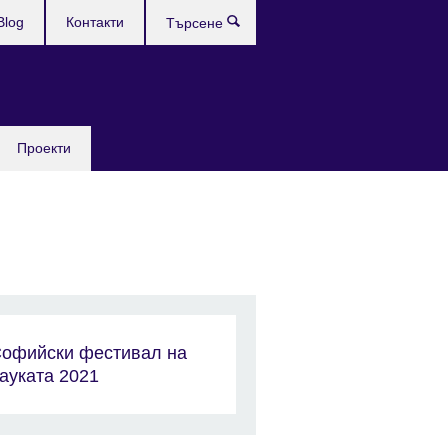
Blog
Контакти
Търсене
Проекти
офийски фестивал на
ауката 2021