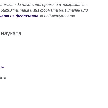
а могат да настъпят промени в програмата –
ъбитията, така и във формата (дигитален или
цата на фестивала
за най-актуалната
 науката
ла
ата