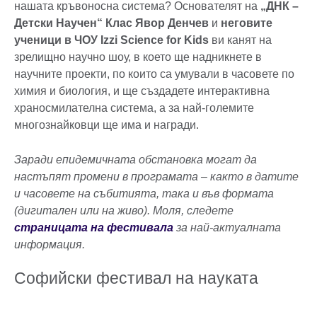
нашата кръвоносна система? Основателят на
„ДНК –
Детски Научен“ Клас Явор Денчев
и
неговите
ученици в ЧОУ Izzi Science for Kids
ви канят на
зрелищно научно шоу, в което ще надникнете в
научните проекти, по които са умували в часовете по
химия и биология, и ще създадете интерактивна
храносмилателна система, а за най-големите
многознайковци ще има и награди.
Заради епидемичната обстановка могат да
настъпят промени в програмата – както в датите
и часовете на събитията, така и във формата
(дигитален или на живо). Моля, следете
страницата на фестивала
за най-актуалната
информация.
Софийски фестивал на науката