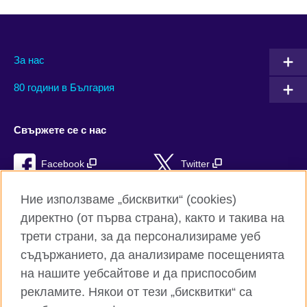
За нас
80 години в България
Свържете се с нас
Facebook
Twitter
Instagram
YouTube
Ние използваме „бисквитки“ (cookies)
директно (от първа страна), както и такива на
TikTok
RSS
трети страни, за да персонализираме уеб
съдържанието, да анализираме посещенията
на нашите уебсайтове и да приспособим
рекламите. Някои от тези „бисквитки“ са
Глобален уебсайт на Британски съвет