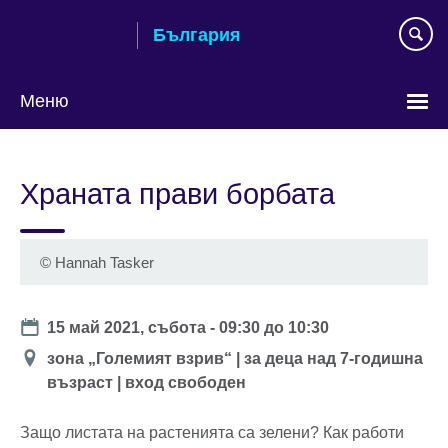
Към
България
съдържанието
Меню
Изберете
език
Храната прави борбата
©
Hannah Tasker
Date
15 май 2021, събота -
09:30
до
10:30
Location
зона „Големият взрив“ | за деца над 7-годишна
възраст | вход свободен
Защо листата на растенията са зелени? Как работи