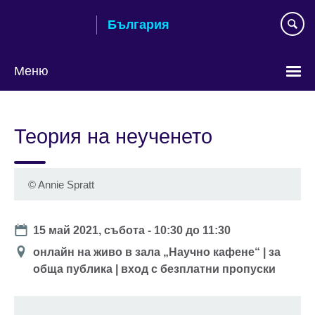
Към
България
съдържанието
Меню
Изберете
език
Теория на неученето
©
Annie Spratt
Date
15 май 2021, събота -
10:30
до
11:30
Location
онлайн на живо в зала „Научно кафене“ | за
обща публика | вход с безплатни пропуски