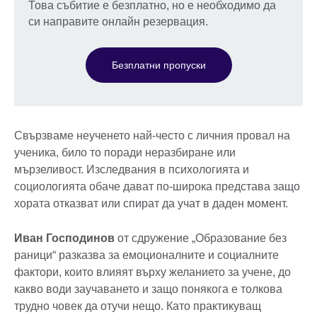
Това събитие е безплатно, но е необходимо да
си направите онлайн резервация.
Безплатни пропуски
Свързваме неученето най-често с личния провал на
ученика, било то поради неразбиране или
мързеливост. Изследвания в психологията и
социологията обаче дават по-широка представа защо
хората отказват или спират да учат в даден момент.
Иван Господинов
от сдружение „Образование без
раници“ разказва за емоционалните и социалните
фактори, които влияят върху желанието за учене, до
какво води заучаването и защо понякога е толкова
трудно човек да отучи нещо. Като практикуващ