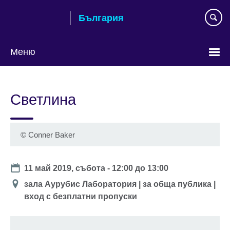
Към
България
съдържанието
Меню
Изберете
език
Светлина
©
Conner Baker
Date
11 май 2019, събота -
12:00
до
13:00
Location
зала Аурубис Лаборатория | за обща публика |
вход с безплатни пропуски