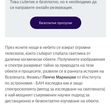
Това събитие е безплатно, но е необходимо да
си направите онлайн резервация.
Безплатни пропуски
През ясните нощи в небето се взират огромни
телескопи, които събират слабата светлина от
далечни космически обекти. Получените изображения
и спектри разкриват тайни за природата на тези
обекти и процесите, развили се в ранната история на
Вселената. Физикът
Пенчо Маркишки
от Института
по астрономия - БАН изследва как и защо
спектроскопията (метод за изследване на светлината)
е най-мощният съвременен научен подход за
дистанционно и безконтактно изучаване на обекти.