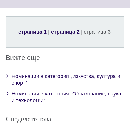
informa
to
availabl
expand.
More
informati
available.
страница 1
|
страница 2
| страница 3
Вижте още
Номинации в категория „Изкуства, култура и
спорт“
Номинации в категория „Образование, наука
и технологии“
Споделете това