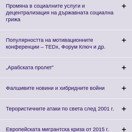
More
Промяна в социалните услуги и
information
децентрализация на държавната социална
available.
Click
грижа
to
expand.
More
Популярността на мотивационните
information
Click
конференции – TEDx, Форум Ключ и др.
available.
to
expand.
More
Click
„Арабската пролет”
information
to
available.
expand.
More
Click
Фалшивите новини и хибридните войни
information
to
available.
expand.
More
Click
Терористичните атаки по света след 2001 г.
information
to
available.
expand
More
Click
Европейската мигрантска криза от 2015 г.