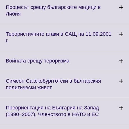
More
Процесът срещу българските медици в
information
Click
Либия
available.
to
expand.
More
Терористичните атаки в САЩ на 11.09.2001
information
Click
г.
available.
to
expand.
More
Click
Войната срещу тероризма
information
to
available.
expand.
More
Симеон Сакскобургготски в българския
information
Click
политически живот
available.
to
expand.
More
Преориентация на България на Запад
information
Click
(1990–2007), Членството в НАТО и ЕС
available.
to
expand.