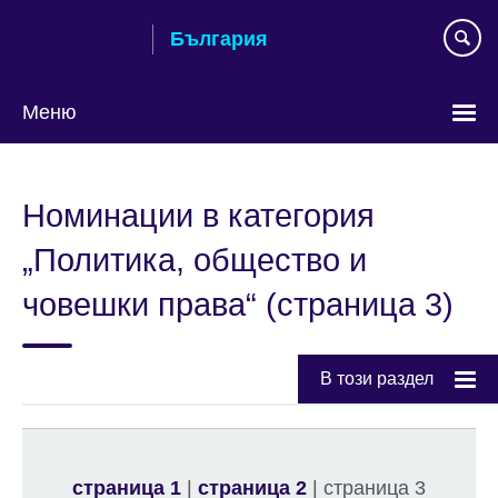
Към
България
съдържанието
Меню
Изберете
език
Номинации в категория
„Политика, общество и
човешки права“ (страница 3)
В този раздел
страница 1
|
страница 2
| страница 3