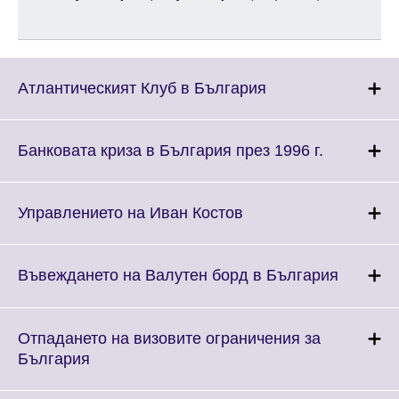
Click
Атлантическият Клуб в България
to
expand.
More
Click
Банковата криза в България през 1996 г.
information
to
available.
expand.
More
Click
Управлението на Иван Костов
informatio
to
available.
expand.
More
Click
Въвеждането на Валутен борд в България
information
to
available.
expand.
More
Отпадането на визовите ограничения за
informat
Click
България
available
to
expand.