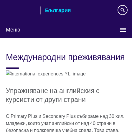
Към
България
съдържанието
Меню
Изберете
език
Международни преживявания
Упражняване на английския с
курсисти от други страни
С Primary Plus и Secondary Plus събираме над 30 хил.
младежи, които учат английски от над 40 страни в
безопасна и подкрепяща учебна среда. Това става,