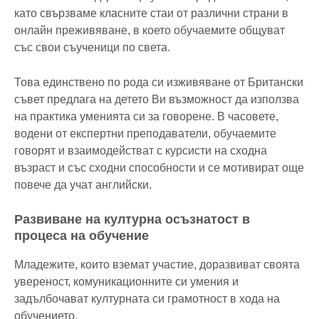
като свързваме класните стаи от различни страни в
онлайн преживяване, в което обучаемите общуват
със свои съученици по света.
Това единствено по рода си изживяване от Британски
съвет предлага на детето Ви възможност да използва
на практика уменията си за говорене. В часовете,
водени от експертни преподаватели, обучаемите
говорят и взаимодействат с курсисти на сходна
възраст и със сходни способности и се мотивират още
повече да учат английски.
Развиване на културна осъзнатост в
процеса на обучение
Младежите, които вземат участие, доразвиват своята
увереност, комуникационните си умения и
задълбочават културната си грамотност в хода на
обучението.