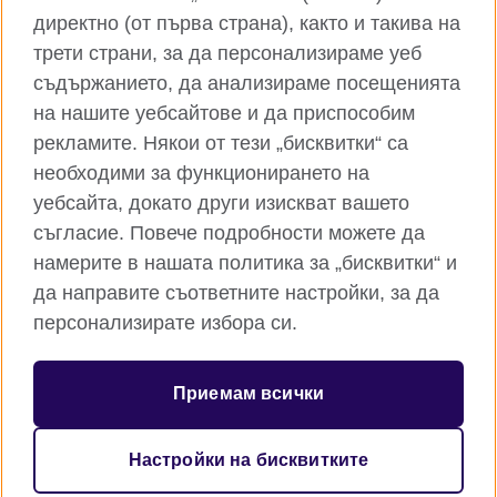
директно (от първа страна), както и такива на
TikTok
RSS
трети страни, за да персонализираме уеб
съдържанието, да анализираме посещенията
на нашите уебсайтове и да приспособим
рекламите. Някои от тези „бисквитки“ са
Глобален уебсайт на Британски съвет
необходими за функционирането на
Поверителност и условия за ползване
уебсайта, докато други изискват вашето
Бисквитки
съгласие. Повече подробности можете да
Карта на сайта
намерите в нашата политика за „бисквитки“ и
да направите съответните настройки, за да
© 2026 British Council
персонализирате избора си.
Британски съвет е международната организация на
Обединеното кралство за образователни възможности и
културни връзки. Ние сме регистрирани като организация с
Приемам всички
идеална цел под номер 209131 (Англия и Уелс) и номер
SC037733 (Шотландия). Британски съвет - клон България е
регистриран като клон на чуждестранна нестопанска
Настройки на бисквитките
организация в обществена полза с ЕИК 176540548.