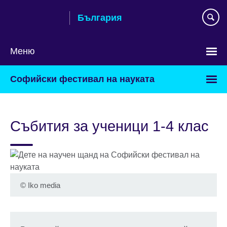
Към
България
съдържанието
Меню
Изберете
Софийски фестивал на науката
език
Събития за ученици 1-4 клас
©
Iko media