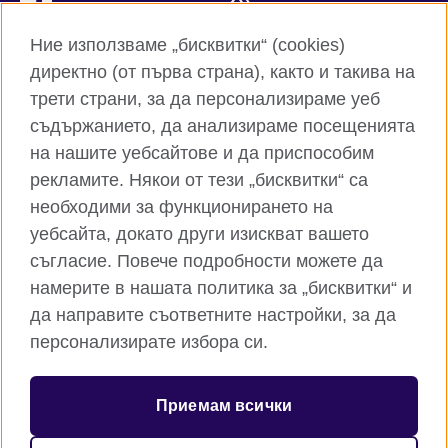
Instagram
YouTube
Ние използваме „бисквитки“ (cookies)
директно (от първа страна), както и такива на
TikTok
RSS
трети страни, за да персонализираме уеб
съдържанието, да анализираме посещенията
на нашите уебсайтове и да приспособим
рекламите. Някои от тези „бисквитки“ са
Глобален уебсайт на Британски съвет
необходими за функционирането на
Поверителност и условия за ползване
уебсайта, докато други изискват вашето
Бисквитки
съгласие. Повече подробности можете да
Карта на сайта
намерите в нашата политика за „бисквитки“ и
да направите съответните настройки, за да
© 2026 British Council
персонализирате избора си.
Британски съвет е международната организация на
Обединеното кралство за образователни възможности и
културни връзки. Ние сме регистрирани като организация с
Приемам всички
идеална цел под номер 209131 (Англия и Уелс) и номер
SC037733 (Шотландия). Британски съвет - клон България е