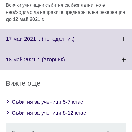
Всички училищни събития са безплатни, но е
необходимо да направите предварителна резервация
до 12 май 2021 г.
Click
17 май 2021 г. (понеделник)
to
expand.
More
Click
18 май 2021 г. (вторник)
information
to
available.
expand.
More
Вижте още
information
available.
Събития за ученици 5-7 клас
Събития за ученици 8-12 клас