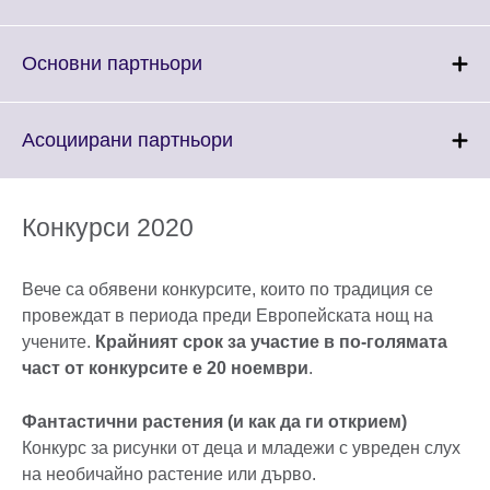
to
expand.
More
Click
Основни партньори
information
to
available.
expand.
More
Click
Асоциирани партньори
information
to
available.
expand.
More
Конкурси 2020
information
available.
Вече са обявени конкурсите, които по традиция се
провеждат в периода преди Европейската нощ на
учените.
Крайният срок за участие в по-голямата
част от конкурсите е 20 ноември
.
Фантастични растения (и как да ги открием)
Конкурс за рисунки от деца и младежи с увреден слух
на необичайно растение или дърво.