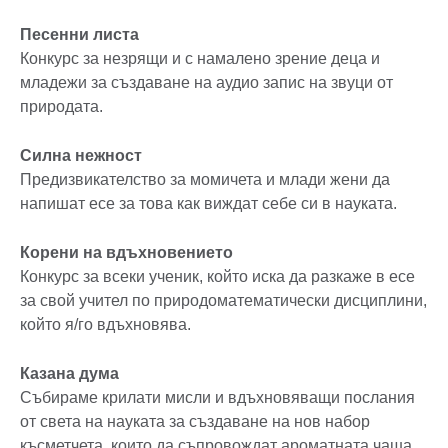
Песенни листа
Конкурс за незрящи и с намалено зрение деца и
младежи за създаване на аудио запис на звуци от
природата.
Силна нежност
Предизвикателство за момичета и млади жени да
напишат есе за това как виждат себе си в науката.
Корени на вдъхновението
Конкурс за всеки ученик, който иска да разкажe в есе
за свой учител по природоматематически дисциплини,
който я/го вдъхновява.
Казана дума
Събираме крилати мисли и вдъхновяващи послания
от света на науката за създаване на нов набор
късметчета, които да съпровождат ароматната чаша