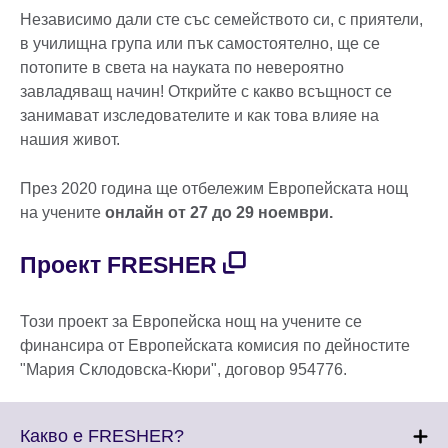
Независимо дали сте със семейството си, с приятели,
в училищна група или пък самостоятелно, ще се
потопите в света на науката по невероятно
завладяващ начин! Открийте с какво всъщност се
занимават изследователите и как това влияе на
нашия живот.
През 2020 година ще отбележим Европейската нощ
на учените
онлайн от 27 до 29 ноември
.
Проект FRESHER
Този проект за Европейска нощ на учените се
финансира от Европейската комисия по дейностите
"Мария Склодовска-Кюри", договор 954776.
Click
Какво е FRESHER?