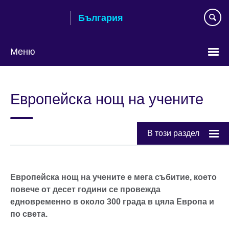
Към
България
съдържанието
Меню
Изберете
език
Европейска нощ на учените
В този раздел
Европейска нощ на учените е мега събитие, което
повече от десет години се провежда
едновременно в около 300 града в цяла Европа и
по света.