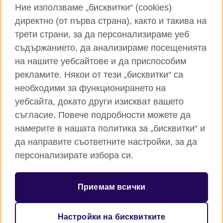
Instagram
YouTube
Ние използваме „бисквитки“ (cookies)
директно (от първа страна), както и такива на
TikTok
RSS
трети страни, за да персонализираме уеб
съдържанието, да анализираме посещенията
на нашите уебсайтове и да приспособим
рекламите. Някои от тези „бисквитки“ са
Глобален уебсайт на Британски съвет
необходими за функционирането на
Поверителност и условия за ползване
уебсайта, докато други изискват вашето
Бисквитки
съгласие. Повече подробности можете да
Карта на сайта
намерите в нашата политика за „бисквитки“ и
да направите съответните настройки, за да
© 2026 British Council
персонализирате избора си.
Британски съвет е международната организация на
Обединеното кралство за образователни възможности и
културни връзки. Ние сме регистрирани като организация с
Приемам всички
идеална цел под номер 209131 (Англия и Уелс) и номер
SC037733 (Шотландия). Британски съвет - клон България е
регистриран като клон на чуждестранна нестопанска
Настройки на бисквитките
организация в обществена полза с ЕИК 176540548.