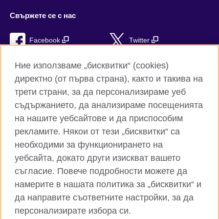
Свържете се с нас
Facebook
Twitter
Instagram
YouTube
Ние използваме „бисквитки“ (cookies)
директно (от първа страна), както и такива на
TikTok
RSS
трети страни, за да персонализираме уеб
съдържанието, да анализираме посещенията
на нашите уебсайтове и да приспособим
рекламите. Някои от тези „бисквитки“ са
Глобален уебсайт на Британски съвет
необходими за функционирането на
Поверителност и условия за ползване
уебсайта, докато други изискват вашето
Бисквитки
съгласие. Повече подробности можете да
Карта на сайта
намерите в нашата политика за „бисквитки“ и
да направите съответните настройки, за да
© 2026 British Council
персонализирате избора си.
Британски съвет е международната организация на