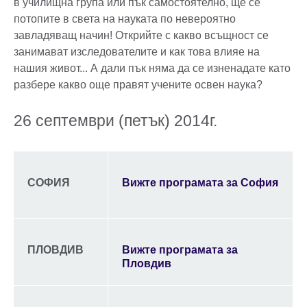
в училищна група или пък самостоятелно, ще се
потопите в света на науката по невероятно
завладяващ начин! Открийте с какво всъщност се
занимават изследователите и как това влияе на
нашия живот... А дали пък няма да се изненадате като
разбере какво още правят учените освен наука?
26 септември (петък) 2014г.
СОФИЯ
Вижте програмата за София
ПЛОВДИВ
Вижте програмата за
Пловдив