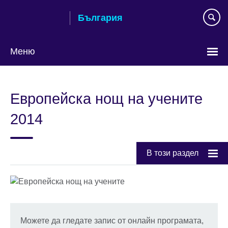
Към
България
съдържанието
Меню
Изберете
език
Европейска нощ на учените
2014
В този раздел
Можете да гледате запис от онлайн програмата,