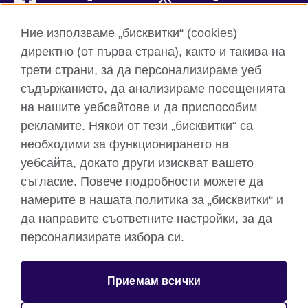
Instagram
YouTube
Ние използваме „бисквитки“ (cookies)
директно (от първа страна), както и такива на
TikTok
RSS
трети страни, за да персонализираме уеб
съдържанието, да анализираме посещенията
на нашите уебсайтове и да приспособим
рекламите. Някои от тези „бисквитки“ са
Глобален уебсайт на Британски съвет
необходими за функционирането на
Поверителност и условия за ползване
уебсайта, докато други изискват вашето
Бисквитки
съгласие. Повече подробности можете да
Карта на сайта
намерите в нашата политика за „бисквитки“ и
да направите съответните настройки, за да
© 2026 British Council
персонализирате избора си.
Британски съвет е международната организация на
Обединеното кралство за образователни възможности и
културни връзки. Ние сме регистрирани като организация с
Приемам всички
идеална цел под номер 209131 (Англия и Уелс) и номер
SC037733 (Шотландия). Британски съвет - клон България е