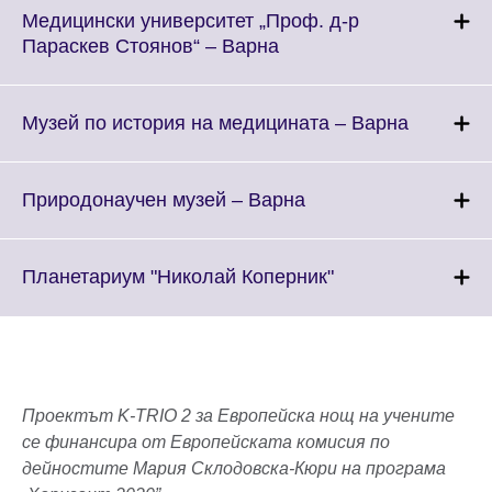
Медицински университет „Проф. д-р
Click
Параскев Стоянов“ – Варна
to
expand.
More
Click
Музей по история на медицината – Варна
information
to
available.
expand.
More
Click
Природонаучен музей – Варна
informati
to
available.
expand.
More
Click
Планетариум "Николай Коперник"
information
to
available.
expand.
More
information
available.
Проектът K-TRIO 2 за Европейска нощ на учените
се финансира от Европейската комисия по
дейностите Мария Склодовска-Кюри на програма