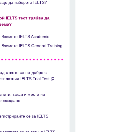
ащо да изберете IELTS?
ой IELTS тест трябва да
зема?
Вземете IELTS Academic
Вземете IELTS General Training
одгответе се по-добре с
езплатния IELTS Trial Test
зпити, такси и места на
ровеждане
егистрирайте се за IELTS
одгответе се за вашия IELTS