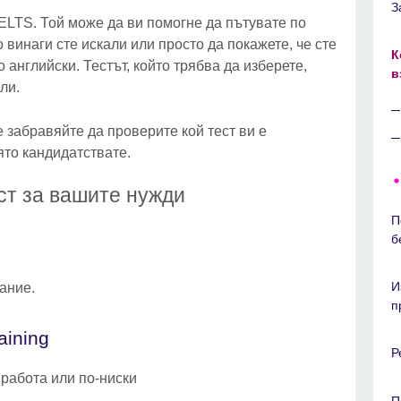
З
ELTS. Той може да ви помогне да пътувате по
о винаги сте искали или просто да покажете, че сте
К
 английски. Тестът, който трябва да изберете,
в
ели.
е забравяйте да проверите кой тест ви е
ято кандидатствате.
ст за вашите нужди
П
б
И
ание.
п
aining
Р
 работа или по-ниски
П