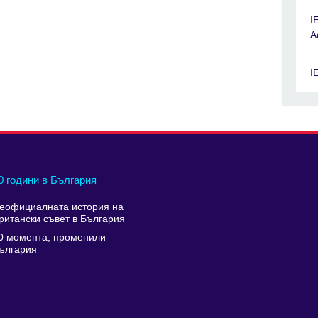
I
A
I
0 години в България
еофициалната история на
ритански съвет в България
0 момента, променили
ългария