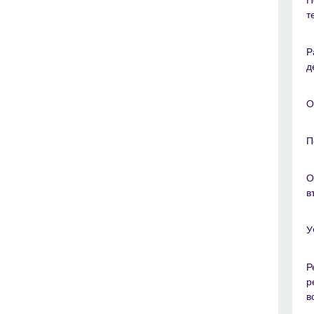
т
Р
д
О
П
О
в
У
Р
р
в