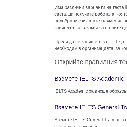
Има различни варианти на теста I
света, да получите работата, коят
подобрили езиковите си умения по
зависи от това какви са вашите ц
Преди да се запишете за IELTS, н
необходим в организацията, за ко
Открийте правилния те
Вземете IELTS Academic
IELTS Academic за висше образов
Вземете IELTS General Tr
Вземете IELTS General Training за
степени на обучение.