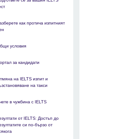
ест
азберете как протича изпитният
ен
бщи условия
ортал за кандидати
тмяна на IELTS изпит и
ъзстановяване на такси
чете в чужбина с IELTS
езултати от IELTS: Достъп до
езултатите си по-бързо от
сякога