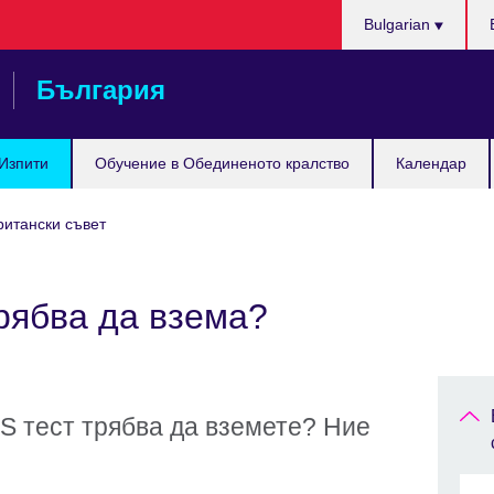
Изберете
Bulgarian
език
България
Изпити
Обучение в Обединеното кралство
Календар
ритански съвет
трябва да взема?
TS тест трябва да вземете? Ние
!