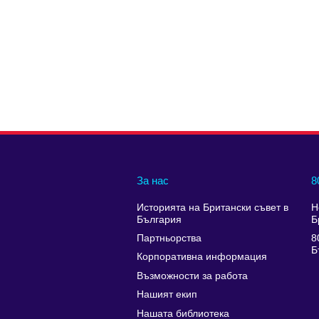
За нас
8
Историята на Британски съвет в
Н
България
Б
Партньорства
8
Б
Корпоративна информация
Възможности за работа
Нашият екип
Нашата библиотека