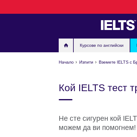
Към
съдържанието
Курсове по английски
Начало
Изпити
Вземете IELTS с Б
Кой IELTS тест 
Не сте сигурен кой IEL
можем да ви помогнем