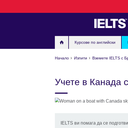
Към
съдържанието
Курсове по английски
Начало
Изпити
Вземете IELTS с Б
Учете в Канада 
IELTS ви помага да се подготв