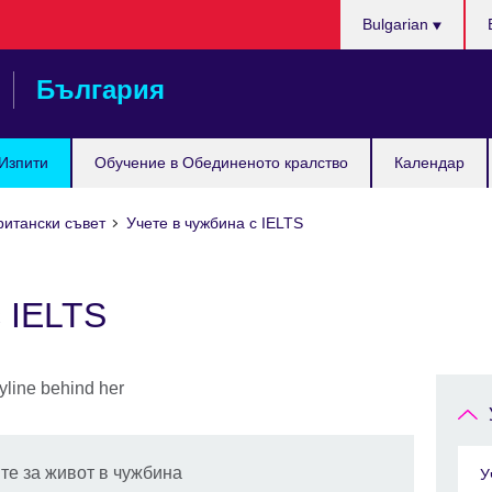
Изберете
Bulgarian
език
България
Изпити
Обучение в Обединеното кралство
Календар
ритански съвет
Учете в чужбина с IELTS
с IELTS
ите за живот в чужбина
У