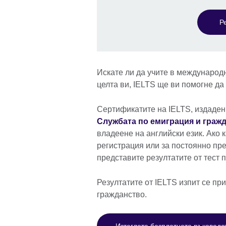
Р
Искате ли да учите в международ
целта ви, IELTS ще ви помогне да 
Сертификатите на IELTS, издадени
Службата по емиграция и гражд
владеене на английски език. Ако 
регистрация или за постоянно пр
представите резултатите от тест п
Резултатите от IELTS изпит се пр
гражданство.
Изтеглете безплатното ръководс