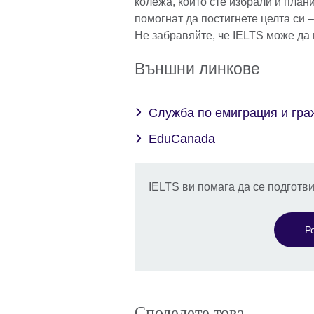
колежа, които сте избрали и план
помогнат да постигнете целта си –
Не забравяйте, че IELTS може да
Външни линкове
Служба по емиграция и гра
EduCanada
IELTS ви помага да се подготв
Р
Споделете това