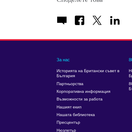
За нас
8
Историята на Британски съвет в
Н
България
Б
Партньорства
8
Б
Корпоративна информация
Възможности за работа
Нашият екип
Нашата библиотека
Пресцентър
Нюзлетър