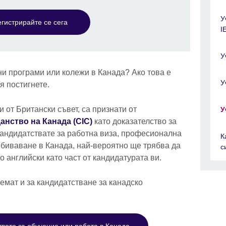
У
егистрирайте се сега
I
У
ни програми или колежи в Канада? Ако това е
У
я постигнете.
 от Британски съвет, са признати от
У
анство на Канада (CIC)
като доказателство за
кандидатствате за работна виза, професионална
К
ебиваване в Канада, най-вероятно ще трябва да
с
о английски като част от кандидатурата ви.
иемат и за кандидатстване за канадско
твото за обучение или работа в Канада