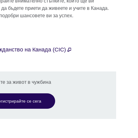
ирайте внимателно стъпките, които ще ви
 да бъдете приети да живеете и учите в Канада.
 подобри шансовете ви за успех.
жданство на Канада (CIC)
ите за живот в чужбина
егистрирайте се сега