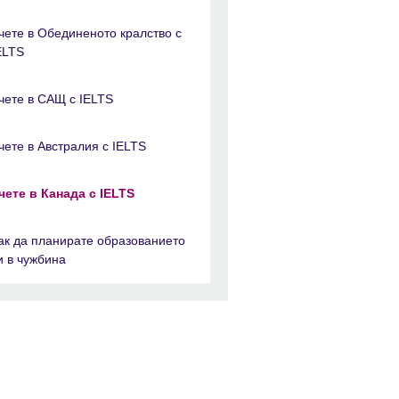
чете в Обединеното кралство с
ELTS
чете в САЩ с IELTS
чете в Австралия с IELTS
чете в Канада с IELTS
ак да планирате образованието
и в чужбина