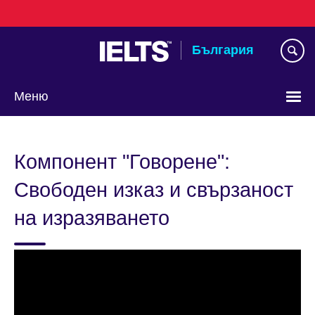
Към
съдържанието
България
Меню
Изберете
език
Компонент "Говорене":
Свободен изказ и свързаност
на изразяването