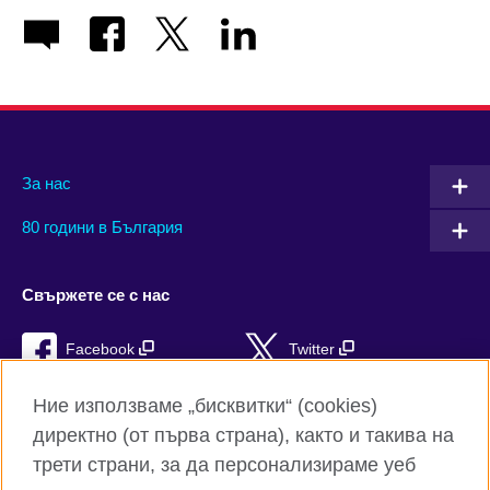
За нас
80 години в България
Свържете се с нас
Facebook
Twitter
Instagram
YouTube
Ние използваме „бисквитки“ (cookies)
директно (от първа страна), както и такива на
TikTok
RSS
трети страни, за да персонализираме уеб